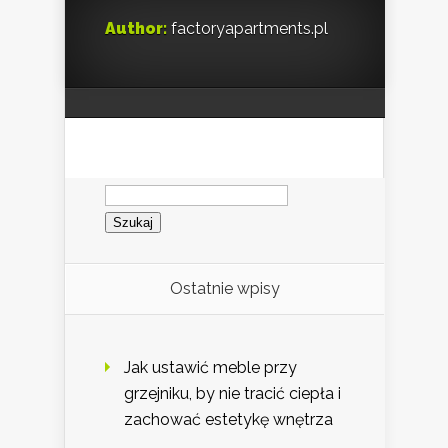
Author:
factoryapartments.pl
Szukaj:
Ostatnie wpisy
Jak ustawić meble przy
grzejniku, by nie tracić ciepła i
zachować estetykę wnętrza