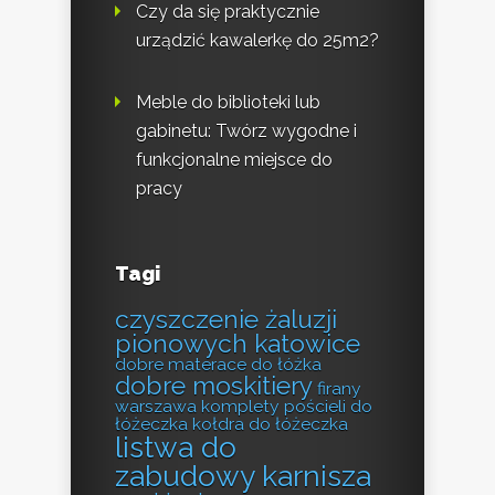
Czy da się praktycznie
urządzić kawalerkę do 25m2?
Meble do biblioteki lub
gabinetu: Twórz wygodne i
funkcjonalne miejsce do
pracy
Tagi
czyszczenie żaluzji
pionowych katowice
dobre materace do łóżka
dobre moskitiery
firany
warszawa
komplety pościeli do
łóżeczka
kołdra do łóżeczka
listwa do
zabudowy karnisza