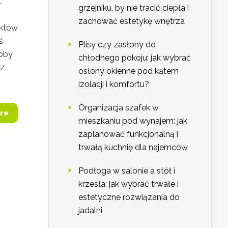
t
grzejniku, by nie tracić ciepła i
zachować estetykę wnętrza
uktów
ś
Plisy czy zasłony do
roby
chłodnego pokoju: jak wybrać
sz
osłony okienne pod kątem
izolacji i komfortu?
Organizacja szafek w
re
mieszkaniu pod wynajem: jak
zaplanować funkcjonalną i
trwałą kuchnię dla najemców
Podłoga w salonie a stół i
krzesła: jak wybrać trwałe i
estetyczne rozwiązania do
jadalni