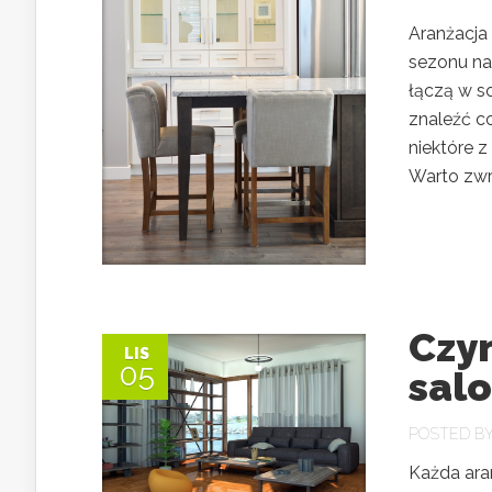
Aranżacja 
sezonu na
łączą w so
znaleźć co
niektóre z
Warto zwr
Czy
LIS
05
salo
POSTED B
Każda ara