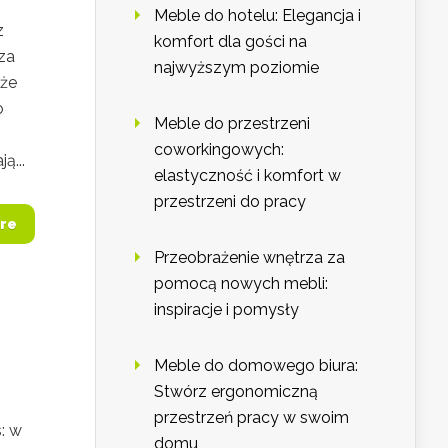
Meble do hotelu: Elegancja i
z
komfort dla gości na
za
najwyższym poziomie
oże
o
Meble do przestrzeni
coworkingowych:
ą...
elastyczność i komfort w
przestrzeni do pracy
re
Przeobrażenie wnętrza za
pomocą nowych mebli:
inspiracje i pomysły
Meble do domowego biura:
Stwórz ergonomiczną
przestrzeń pracy w swoim
: w
domu