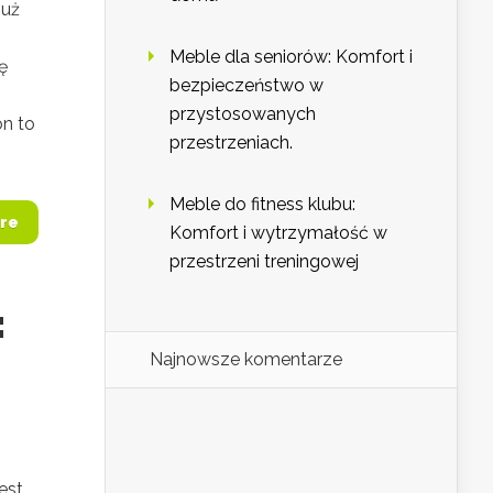
już
Meble dla seniorów: Komfort i
ę
bezpieczeństwo w
przystosowanych
on to
przestrzeniach.
Meble do fitness klubu:
re
Komfort i wytrzymałość w
przestrzeni treningowej
:
Najnowsze komentarze
est