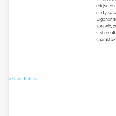
miejscem, 
nie tylko 
Ergonomicz
sprawić, ż
styl mebl
charaktere
« Older Entries