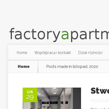
Home
Współpraca i kontakt
Dział różności
Home
Posts made in listopad, 2020
Stw
LIS
29
POSTED B