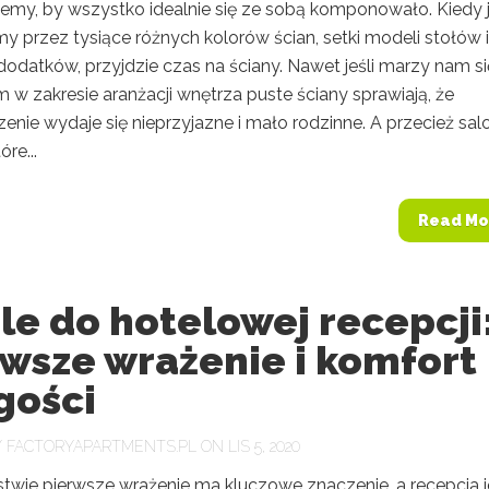
emy, by wszystko idealnie się ze sobą komponowało. Kiedy 
y przez tysiące różnych kolorów ścian, setki modeli stołów i
 dodatków, przyjdzie czas na ściany. Nawet jeśli marzy nam si
 w zakresie aranżacji wnętrza puste ściany sprawiają, że
nie wydaje się nieprzyjazne i mało rodzinne. A przecież sal
óre...
Read Mo
e do hotelowej recepcji
wsze wrażenie i komfort
gości
Y
FACTORYAPARTMENTS.PL
ON LIS 5, 2020
stwie pierwsze wrażenie ma kluczowe znaczenie, a recepcja j