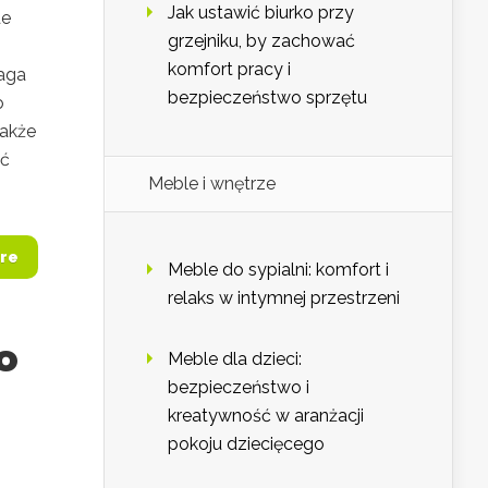
Jak ustawić biurko przy
de
grzejniku, by zachować
komfort pracy i
maga
bezpieczeństwo sprzętu
o
także
ić
Meble i wnętrze
re
Meble do sypialni: komfort i
relaks w intymnej przestrzeni
o
Meble dla dzieci:
bezpieczeństwo i
kreatywność w aranżacji
pokoju dziecięcego