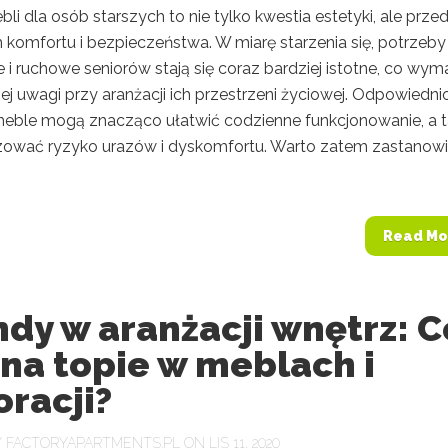
i dla osób starszych to nie tylko kwestia estetyki, ale prze
 komfortu i bezpieczeństwa. W miarę starzenia się, potrzeby
 i ruchowe seniorów stają się coraz bardziej istotne, co wy
j uwagi przy aranżacji ich przestrzeni życiowej. Odpowiedni
eble mogą znacząco ułatwić codzienne funkcjonowanie, a 
zować ryzyko urazów i dyskomfortu. Warto zatem zastanow
Read Mo
dy w aranżacji wnętrz: C
 na topie w meblach i
racji?
Y
FACTORYAPARTMENTS.PL
ON LIS 11, 2020