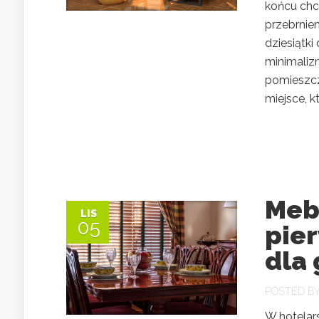
końcu chc
przebrniem
dziesiątki
minimalizm
pomieszcze
miejsce, kt
Mebl
LIS
05
pier
dla 
POSTED B
W hotelar