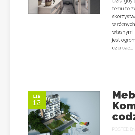
Dziś, gdy 
temu to z
skorzysta
w różnych 
własnymi 
jest ogro
czerpać...
Mebl
LIS
12
Kom
cod
POSTED B