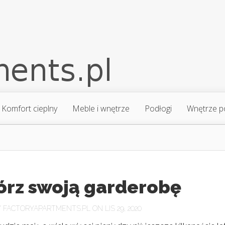
Komfort cieplny
Meble i wnętrze
Podłogi
Wnętrze p
órz swoją garderobę
Y
FACTORYAPARTMENTS.PL
ON LIS 29, 2020