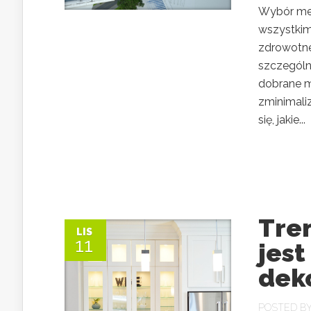
Wybór mebl
wszystkim
zdrowotne
szczególne
dobrane m
zminimali
się, jakie...
Tren
LIS
11
jest
deko
POSTED B