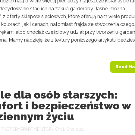
ludzie mają o wiele więcej pieniędzy niż jeszcze kilkanaście la
decydowanie stać ich na zakup garderoby. Jasne, można
ć z oferty sklepów sieciowych, które oferują nam wiele prod
kolorach, jak i cenach, natomiast frajda ze stworzenia czego
rękami albo chociaż częściowy udział przy tworzeniu garde
mna. Mamy nadzieję, że z lektury poniższego artykułu będzie
Read Mo
e dla osób starszych:
fort i bezpieczeństwo w
ziennym życiu
Y
FACTORYAPARTMENTS.PL
ON LIS 12, 2020