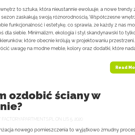
wnętrz to sztuka, która nieustannie ewoluuje, a nowe trendy 
 sezon zaskakują swoją różnorodnością. Współczesne wnętr
bie funkcjonalność i estetykę, co sprawia, że każdy z nas m
ś dla siebie. Minimalizm, ekologia i styl skandynawski to tylk
 kierunków, które obecnie królują w projektowaniu przestrzeni.
ócić uwagę na modne meble, kolory oraz dodatki, które nadaj
Read Mo
m ozdobić ściany w
nie?
Y
FACTORYAPARTMENTS.PL
ON LIS 5, 2020
nżacja nowego pomieszczenia to wyjątkowo żmudny proces