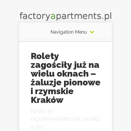
Navigation Menu
Rolety
zagościły już na
wielu oknach –
żaluzje pionowe
i rzymskie
Kraków
POSTED BY
FACTORYAPARTMENTS.PL
ON WRZ
21, 2017