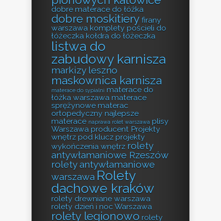
dobre materace do łóżka
dobre moskitiery
firany
warszawa
komplety pościeli do
łóżeczka
kołdra do łóżeczka
listwa do
zabudowy karnisza
markizy leszno
maskownica karnisza
materace do
materace do sypialni
łóżka warszawa
materace
sprężynowe
materac
ortopedyczny
najlepsze
materace
plisy
naprawa rolet warszawa
Warszawa producent
Projekty
wnętrz pod klucz
projekty
rolety
wykończenia wnętrz
antywłamaniowe Rzeszów
rolety antywłamaniowe
Rolety
warszawa
dachowe kraków
rolety drewniane warszawa
rolety dzień i noc Warszawa
rolety legionowo
rolety