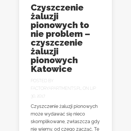
Czyszczenie
żaluzji
pionowych to
nie problem –
czyszczenie
żaluzji
pionowych
Katowice
POSTED BY
FACTORYAPARTMENTS.PL
ON LIP
30, 2017
Czyszczenie żaluzji pionowych
może wydawać się nieco
skomplikowane, zwłaszcza gdy
nie wiemy, od czego zacząć. Te