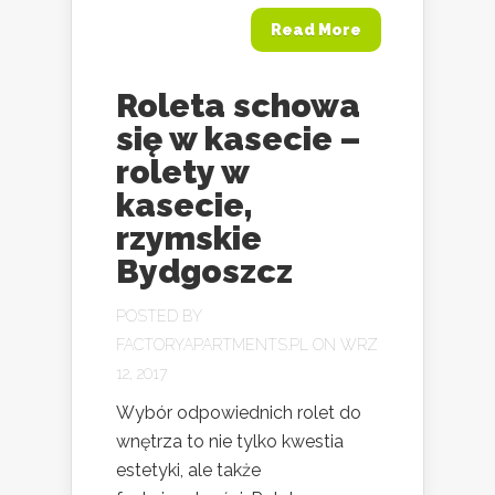
Read More
Roleta schowa
się w kasecie –
rolety w
kasecie,
rzymskie
Bydgoszcz
POSTED BY
FACTORYAPARTMENTS.PL
ON WRZ
12, 2017
Wybór odpowiednich rolet do
wnętrza to nie tylko kwestia
estetyki, ale także