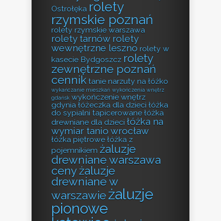
rolety
Ostrołęka
rzymskie poznań
rolety rzymskie warszawa
rolety tarnów
rolety
wewnętrzne leszno
rolety w
rolety
kasecie Bydgoszcz
zewnętrzne poznań
cennik
tanie narzuty na łóżko
wykańczanie mieszkań
wykończenia wnętrz
wykończenie wnętrz
gdańsk
gdynia
łóżeczka dla dzieci
łóżka
do sypialni tapicerowane
łóżka
łóżka na
drewniane dla dzieci
wymiar tanio wrocław
łóżka piętrowe
łóżka z
żaluzje
pojemnikiem
drewniane warszawa
ceny
żaluzje
drewniane w
żaluzje
warszawie
pionowe