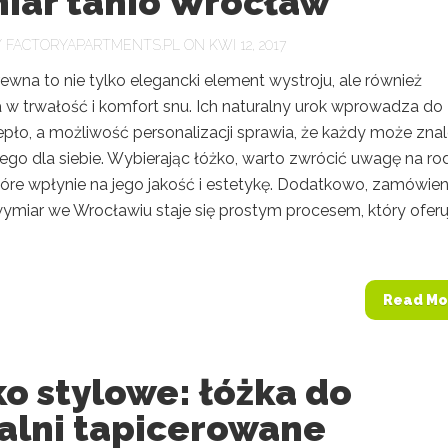
iar tanio Wrocław
Y
FACTORYAPARTMENTS.PL
ON KWI 12, 2017
ewna to nie tylko elegancki element wystroju, ale również
a w trwałość i komfort snu. Ich naturalny urok wprowadza do
iepło, a możliwość personalizacji sprawia, że każdy może zna
ego dla siebie. Wybierając łóżko, warto zwrócić uwagę na ro
tóre wpłynie na jego jakość i estetykę. Dodatkowo, zamówien
wymiar we Wrocławiu staje się prostym procesem, który oferu
Read Mo
o stylowe: łóżka do
ialni tapicerowane