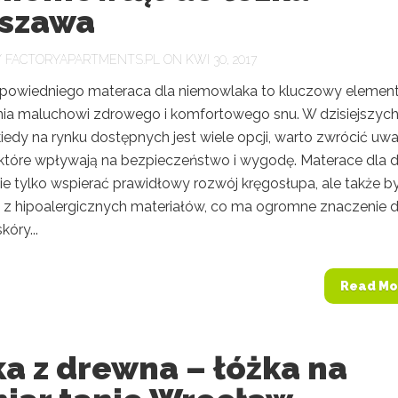
szawa
Y
FACTORYAPARTMENTS.PL
ON KWI 30, 2017
owiedniego materaca dla niemowlaka to kluczowy elemen
ia maluchowi zdrowego i komfortowego snu. W dzisiejszyc
iedy na rynku dostępnych jest wiele opcji, warto zwrócić uw
 które wpływają na bezpieczeństwo i wygodę. Materace dla d
ie tylko wspierać prawidłowy rozwój kręgosłupa, ale także b
z hipoalergicznych materiałów, co ma ogromne znaczenie d
kóry...
Read Mo
a z drewna – łóżka na