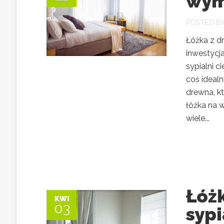
wym
POSTED B
Łóżka z dr
inwestycj
sypialni c
coś idealn
drewna, k
łóżka na 
wiele...
Łóżk
KWI
03
syp