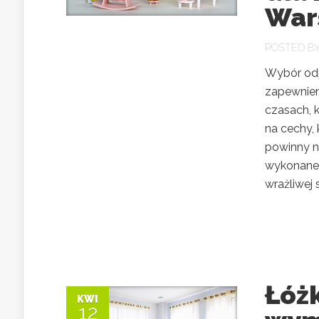
War
POSTED B
Wybór odp
zapewnien
czasach, k
na cechy,
powinny n
wykonane 
wrażliwej s
Łóżk
KWI
12