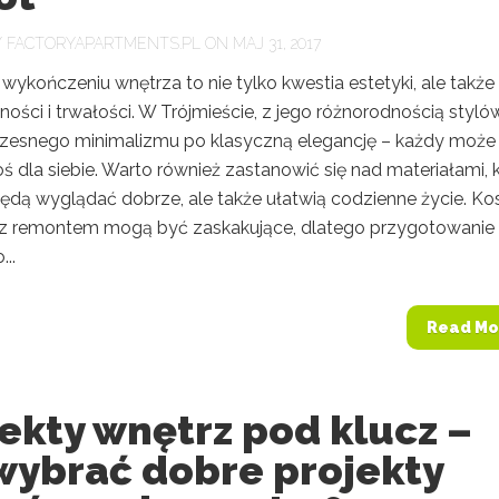
Y
FACTORYAPARTMENTS.PL
ON MAJ 31, 2017
wykończeniu wnętrza to nie tylko kwestia estetyki, ale także
ności i trwałości. W Trójmieście, z jego różnorodnością styló
esnego minimalizmu po klasyczną elegancję – każdy może
ś dla siebie. Warto również zastanowić się nad materiałami, 
będą wyglądać dobrze, ale także ułatwią codzienne życie. Ko
z remontem mogą być zaskakujące, dlatego przygotowanie
...
Read Mo
ekty wnętrz pod klucz –
wybrać dobre projekty