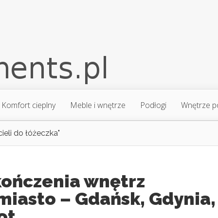
Komfort cieplny
Meble i wnętrze
Podłogi
Wnętrze p
ieli do łóżeczka"
ończenia wnętrz
miasto – Gdańsk, Gdynia,
ot