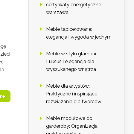
certyfikaty energetyczne
warszawa
Meble tapicerowane:
t
elegancja i wygoda w jednym
h
agę
Meble w stylu glamour:
zieci
Luksus i elegancja dla
yć
wyszukanego wnętrza
la
Meble dla artystów:
Praktyczne i inspirujące
re
rozwiązania dla twórców
Meble modułowe do
garderoby: Organizacja i
praktyczność w