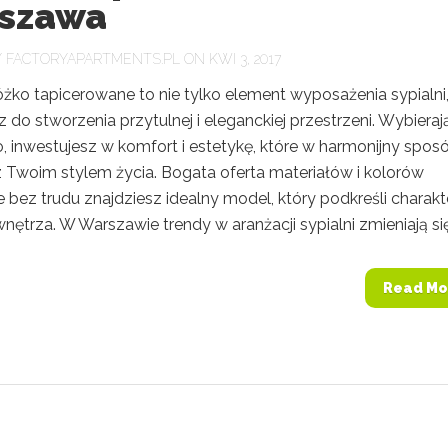
szawa
Y
FACTORYAPARTMENTS.PL
ON KWI 3, 2017
żko tapicerowane to nie tylko element wyposażenia sypialni,
z do stworzenia przytulnej i eleganckiej przestrzeni. Wybieraj
o, inwestujesz w komfort i estetykę, które w harmonijny spos
z Twoim stylem życia. Bogata oferta materiałów i kolorów
e bez trudu znajdziesz idealny model, który podkreśli charakt
ętrza. W Warszawie trendy w aranżacji sypialni zmieniają się.
Read Mo