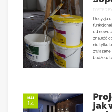
POSTED B
Decyzja o 
funkcjonal
od nowocz
znaleźć co
nie tylko 
związane 
budżetu to
Proj
MAJ
14
jak 