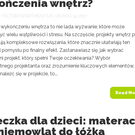
ończenia wnętrz?
Y
FACTORYAPARTMENTS.PL
ON MAJ 14, 2017
 wykończeniu wnętrza to nie lada wyzwanie, które może
ć wielu wątpliwości i stresu. Na szczęście, projekty wnętrz 
ują kompleksowe rozwiązania, które znacznie ułatwiają ten
 pomysłu po finalny efekt. Zastanawiasz się, jak wybrać
i projekt, który spełni Twoje oczekiwania? Wybór
nego projektanta oraz zrozumienie kluczowych elementów, 
aleźć się w projekcie, to...
Read Mo
czka dla dzieci: matera
 niemowląt do łóżka