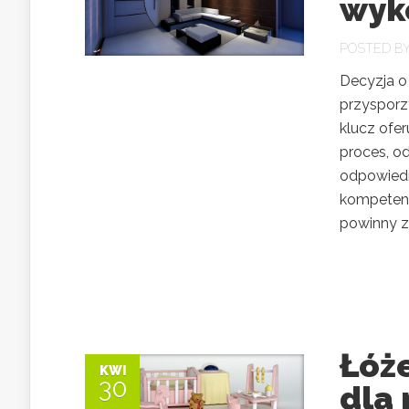
wyk
POSTED B
Decyzja o
przysporzy
klucz ofer
proces, od
odpowiedn
kompetent
powinny zn
Łóże
KWI
30
dla