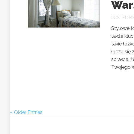
War
POSTED B
Stylowe łó
także kluc
takie łóżk
łączą się 
sprawia, ż
Twojego wn
« Older Entries