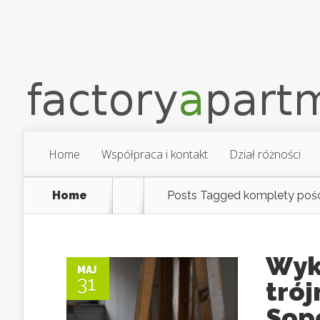
Home
Współpraca i kontakt
Dział różności
Home
Posts Tagged
komplety pośc
Wyk
MAJ
31
trój
Sop