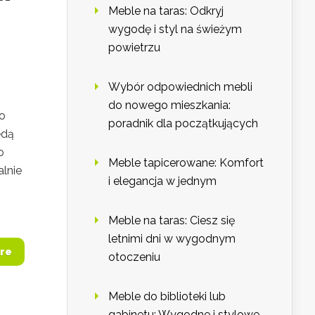
Meble na taras: Odkryj
wygodę i styl na świeżym
powietrzu
Wybór odpowiednich mebli
do nowego mieszkania:
do
poradnik dla początkujących
ędą
o
Meble tapicerowane: Komfort
lnie
i elegancja w jednym
Meble na taras: Ciesz się
letnimi dni w wygodnym
re
otoczeniu
Meble do biblioteki lub
gabinetu: Wygodne i stylowe