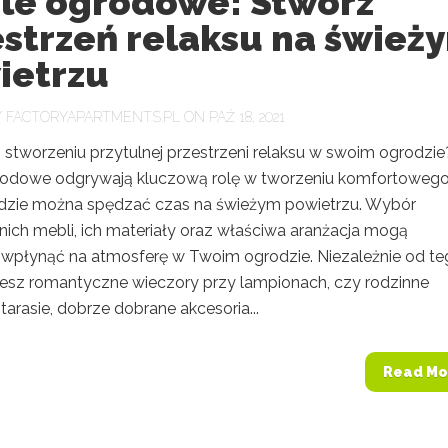
le ogrodowe: Stwórz
estrzeń relaksu na śwież
ietrzu
Y
FACTORYAPARTMENTS.PL
ON PAŹ 18, 2021
 stworzeniu przytulnej przestrzeni relaksu w swoim ogrodzie
odowe odgrywają kluczową rolę w tworzeniu komfortoweg
gdzie można spędzać czas na świeżym powietrzu. Wybór
ich mebli, ich materiały oraz właściwa aranżacja mogą
wpłynąć na atmosferę w Twoim ogrodzie. Niezależnie od te
jesz romantyczne wieczory przy lampionach, czy rodzinne
tarasie, dobrze dobrane akcesoria...
Read Mo