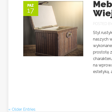
Meb
PAŹ
17
Wie
POSTED B
Styl rusty
naszych wn
wykonane 
prostotę z
charakter
na wprowa
estetyką, a
« Older Entries