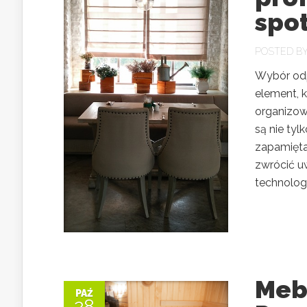
spo
POSTED B
Wybór odp
element, 
organizow
są nie tyl
zapamięta
zwrócić u
technolog
Meb
PAŹ
28