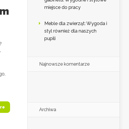
miejsce do pracy
ym
Meble dla zwierząt: Wygoda i
styl również dla naszych
pupili
?
o
Najnowsze komentarze
go,
re
Archiwa