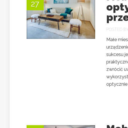
27
opt
prze
POSTED B
Małe mies
urządzeni
sukcesu j
praktyczn
zwrócić u
wykorzysta
optycznie 