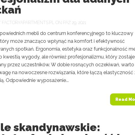
tkań
Y
FACTORYAPARTMENTS.PL
ON PAŹ 29, 2021
owiednich mebli do centrum konferencyjnego to kluczowy
który może znacząco wpłynąć na komfort i efektywność
anych spotkań. Ergonomia, estetyka oraz funkcjonalność me
ko kwestią wygody, ale również profesjonalizmu, który zostaje
ny przez uczestników. W dobie rosnących oczekiwań, warto
wagę na nowoczesne rozwiązania, które łączą elastyczność 
ią. Odpowiednie wyposażenie...
Read Mo
le skandynawskie: