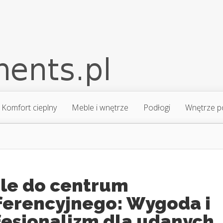
Komfort cieplny
Meble i wnętrze
Podłogi
Wnętrze p
le do centrum
ferencyjnego: Wygoda i
fesjonalizm dla udanych