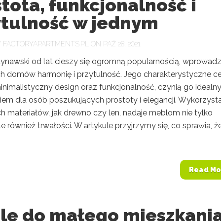
tota, funkcjonalność i
ytulność w jednym
Y
FACTORYAPARTMENTS.PL
ON PAŹ 28, 2021
dynawski od lat cieszy się ogromną popularnością, wprowadz
h domów harmonię i przytulność. Jego charakterystyczne ce
minimalistyczny design oraz funkcjonalność, czynią go ideal
iem dla osób poszukujących prostoty i elegancji. Wykorzyst
h materiałów, jak drewno czy len, nadaje meblom nie tylko
ale również trwałości. W artykule przyjrzymy się, co sprawia, ż
Read Mo
le do małego mieszkania