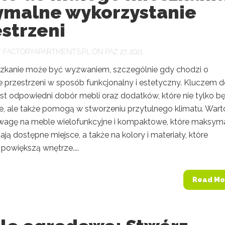
ymalne wykorzystanie
strzeni
Y
FACTORYAPARTMENTS.PL
ON PAŹ 27, 2021
zkanie może być wyzwaniem, szczególnie gdy chodzi o
e przestrzeni w sposób funkcjonalny i estetyczny. Kluczem 
est odpowiedni dobór mebli oraz dodatków, które nie tylko b
e, ale także pomogą w stworzeniu przytulnego klimatu. Wart
wagę na meble wielofunkcyjne i kompaktowe, które maksyma
ją dostępne miejsce, a także na kolory i materiały, które
powiększą wnętrze....
Read Mo