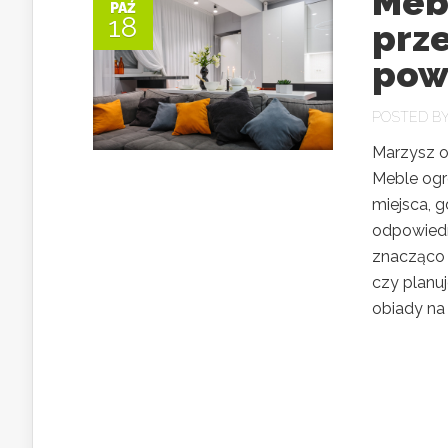
Meb
PAŹ
18
prz
pow
POSTED B
Marzysz o
Meble ogr
miejsca, 
odpowiedn
znacząco 
czy planu
obiady na 