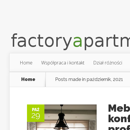
Home
Współpraca i kontakt
Dział różności
Home
Posts made in październik, 2021
Meb
PAŹ
29
kon
pro