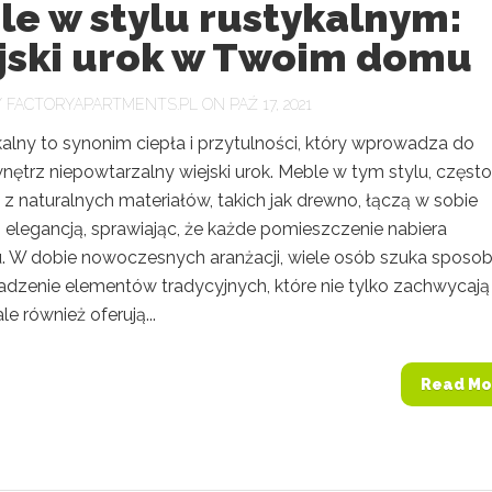
le w stylu rustykalnym:
jski urok w Twoim domu
Y
FACTORYAPARTMENTS.PL
ON PAŹ 17, 2021
kalny to synonim ciepła i przytulności, który wprowadza do
ętrz niepowtarzalny wiejski urok. Meble w tym stylu, często
z naturalnych materiałów, takich jak drewno, łączą w sobie
 elegancją, sprawiając, że każde pomieszczenie nabiera
u. W dobie nowoczesnych aranżacji, wiele osób szuka spos
dzenie elementów tradycyjnych, które nie tylko zachwycają
le również oferują...
Read Mo