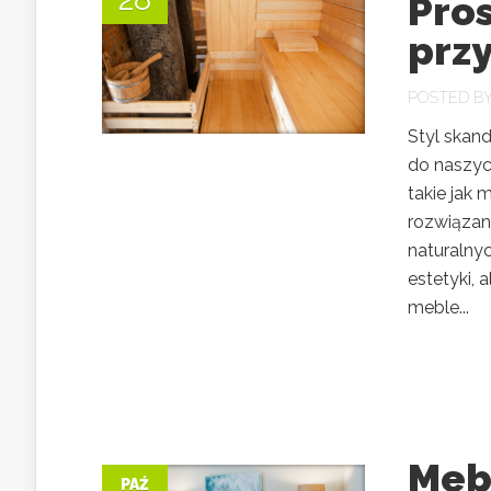
Pros
prz
POSTED B
Styl skan
do naszyc
takie jak 
rozwiązan
naturalnyc
estetyki, 
meble...
Meb
PAŹ