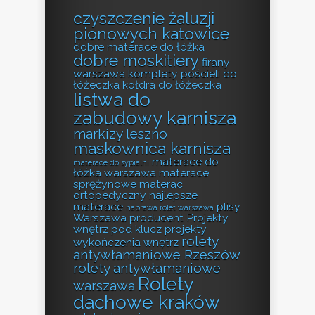
czyszczenie żaluzji
pionowych katowice
dobre materace do łóżka
dobre moskitiery
firany
warszawa
komplety pościeli do
łóżeczka
kołdra do łóżeczka
listwa do
zabudowy karnisza
markizy leszno
maskownica karnisza
materace do
materace do sypialni
łóżka warszawa
materace
sprężynowe
materac
ortopedyczny
najlepsze
materace
plisy
naprawa rolet warszawa
Warszawa producent
Projekty
wnętrz pod klucz
projekty
rolety
wykończenia wnętrz
antywłamaniowe Rzeszów
rolety antywłamaniowe
Rolety
warszawa
dachowe kraków