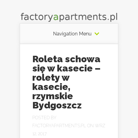
Navigation Menu
Roleta schowa
się w kasecie –
rolety w
kasecie,
rzymskie
Bydgoszcz
POSTED BY
FACTORYAPARTMENTS.PL
ON WRZ
12, 2017