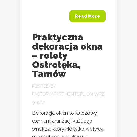
Read More
Praktyczna
dekoracja okna
– rolety
Ostrołęka,
Tarnów
POSTED BY
FACTORYAPARTMENTS.PL
ON WRZ
9, 2017
Dekoracja okien to kluczowy
element aranżacji każdego
wnętrza, który nie tylko wpływa
na estetykę, ale także na