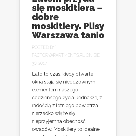
się moskitiera –
dobre
moskitiery. Plisy
Warszawa tanio
POSTED BY
FACTORYAPARTMENTS.PL
ON SIE
30, 2017
Lato to czas, kiedy otwarte
okna stają się nieodzownym
elementem naszego
codziennego życia. Jednakże, z
radością z letniego powietrza
nierzadko wiąże się
nieprzyjemna obecność
owadów. Moskitiery to idealne