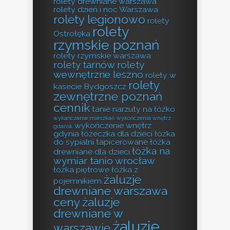
rolety drewniane warszawa
rolety dzień i noc Warszawa
rolety legionowo
rolety
rolety
Ostrołęka
rzymskie poznań
rolety rzymskie warszawa
rolety tarnów
rolety
wewnętrzne leszno
rolety w
rolety
kasecie Bydgoszcz
zewnętrzne poznań
cennik
tanie narzuty na łóżko
wykańczanie mieszkań
wykończenia wnętrz
wykończenie wnętrz
gdańsk
gdynia
łóżeczka dla dzieci
łóżka
do sypialni tapicerowane
łóżka
łóżka na
drewniane dla dzieci
wymiar tanio wrocław
łóżka piętrowe
łóżka z
żaluzje
pojemnikiem
drewniane warszawa
ceny
żaluzje
drewniane w
żaluzje
warszawie