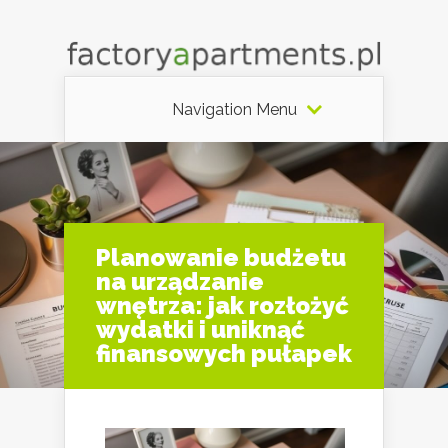
Navigation Menu
Planowanie budżetu
na urządzanie
wnętrza: jak rozłożyć
wydatki i uniknąć
finansowych pułapek