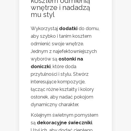
kosztem odmienią
wnętrze i nadadzą
mu styl
Wykorzystaj
dodatki
do domu,
aby szybko i tanim kosztem
odmienić swoje wnętrze.
Jednym z najefektowniejszych
wyborów są
osłonki na
doniczki
, które doda
przytulności i stylu. Stwórz
interesujące kompozycje,
łącząc różne kształty i kolory
osłonek, aby nadać pokojom
dynamiczny charakter.
Kolejnym świetnym pomysłem
są
dekoracyjne świeczniki
.
Użyj ich, aby dodać ciepłego