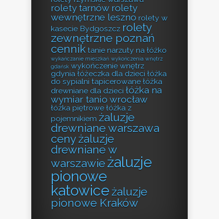
rolety tarnów
rolety
wewnętrzne leszno
rolety w
rolety
kasecie Bydgoszcz
zewnętrzne poznań
cennik
tanie narzuty na łóżko
wykańczanie mieszkań
wykończenia wnętrz
wykończenie wnętrz
gdańsk
gdynia
łóżeczka dla dzieci
łóżka
do sypialni tapicerowane
łóżka
łóżka na
drewniane dla dzieci
wymiar tanio wrocław
łóżka piętrowe
łóżka z
żaluzje
pojemnikiem
drewniane warszawa
ceny
żaluzje
drewniane w
żaluzje
warszawie
pionowe
katowice
żaluzje
pionowe Kraków