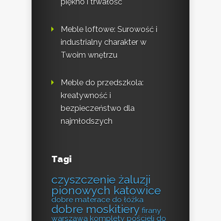
piękno i trwałość
Meble loftowe: Surowość i
industrialny charakter w
Twoim wnętrzu
Meble do przedszkola:
kreatywność i
bezpieczeństwo dla
najmłodszych
Tagi
czyszczenie żaluzji
pionowych katowice
dobre materace do łóżka
dobre moskitiery
firany
warszawa
komplety pościeli do