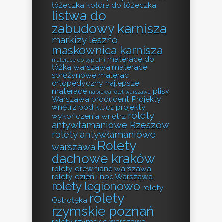
łóżeczka
kołdra do łóżeczka
listwa do
zabudowy karnisza
markizy leszno
maskownica karnisza
materace do
materace do sypialni
łóżka warszawa
materace
sprężynowe
materac
ortopedyczny
najlepsze
materace
plisy
naprawa rolet warszawa
Warszawa producent
Projekty
wnętrz pod klucz
projekty
rolety
wykończenia wnętrz
antywłamaniowe Rzeszów
rolety antywłamaniowe
Rolety
warszawa
dachowe kraków
rolety drewniane warszawa
rolety dzień i noc Warszawa
rolety legionowo
rolety
rolety
Ostrołęka
rzymskie poznań
rolety rzymskie warszawa