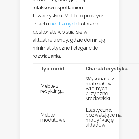
relaksowi i spotkaniom
towarzyskim. Meble o prostych
liniach i
neutralnych
kolorach
doskonale wpisują się w
aktualne trendy, gdzie dominują
minimalistyczne i eleganckie
rozwiązania.
Typ mebli
Charakterystyka
Wykonane z
materiałów
Meble z
wtórnych,
recyklingu
przyjazne
środowisku
Elastyczne,
Meble
pozwalające na
modułowe
modyfikację
układów