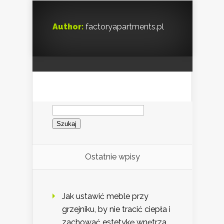
Author:
factoryapartments.pl
Szukaj:
Ostatnie wpisy
Jak ustawić meble przy
grzejniku, by nie tracić ciepła i
zachować estetykę wnętrza