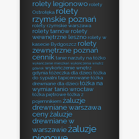
rolety legionowo
rolety
rolety
Ostrołęka
rzymskie poznań
rolety rzymskie warszawa
rolety tarnów
rolety
wewnętrzne leszno
rolety w
rolety
kasecie Bydgoszcz
zewnętrzne poznań
cennik
tanie narzuty na łóżko
wykańczanie mieszkań
wykończenia wnętrz
wykończenie wnętrz
gdańsk
gdynia
łóżeczka dla dzieci
łóżka
do sypialni tapicerowane
łóżka
łóżka na
drewniane dla dzieci
wymiar tanio wrocław
łóżka piętrowe
łóżka z
żaluzje
pojemnikiem
drewniane warszawa
ceny
żaluzje
drewniane w
żaluzje
warszawie
pionowe