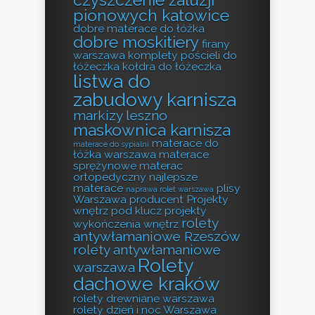
pionowych katowice
dobre materace do łóżka
dobre moskitiery
firany
warszawa
komplety pościeli do
łóżeczka
kołdra do łóżeczka
listwa do
zabudowy karnisza
markizy leszno
maskownica karnisza
materace do
materace do sypialni
łóżka warszawa
materace
sprężynowe
materac
ortopedyczny
najlepsze
materace
plisy
naprawa rolet warszawa
Warszawa producent
Projekty
wnętrz pod klucz
projekty
rolety
wykończenia wnętrz
antywłamaniowe Rzeszów
rolety antywłamaniowe
Rolety
warszawa
dachowe kraków
rolety drewniane warszawa
rolety dzień i noc Warszawa