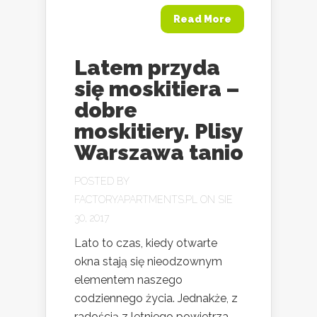
Read More
Latem przyda
się moskitiera –
dobre
moskitiery. Plisy
Warszawa tanio
POSTED BY
FACTORYAPARTMENTS.PL
ON SIE
30, 2017
Lato to czas, kiedy otwarte
okna stają się nieodzownym
elementem naszego
codziennego życia. Jednakże, z
radością z letniego powietrza