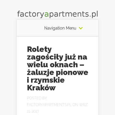
Navigation Menu
Rolety
zagościły już na
wielu oknach –
żaluzje pionowe
i rzymskie
Kraków
POSTED BY
FACTORYAPARTMENTS.PL
ON WRZ
21, 2017