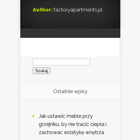
Author:
factoryapartments.pl
Szukaj:
Ostatnie wpisy
Jak ustawić meble przy
grzejniku, by nie tracić ciepła i
zachować estetykę wnętrza