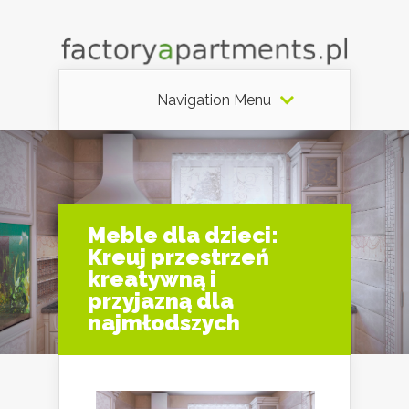
Navigation Menu
Meble dla dzieci:
Kreuj przestrzeń
kreatywną i
przyjazną dla
najmłodszych