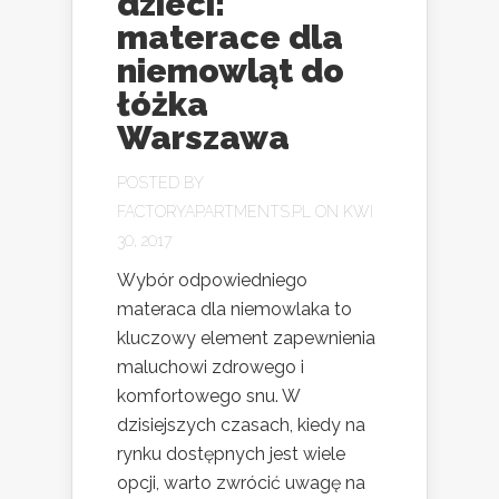
dzieci:
materace dla
niemowląt do
łóżka
Warszawa
POSTED BY
FACTORYAPARTMENTS.PL
ON KWI
30, 2017
Wybór odpowiedniego
materaca dla niemowlaka to
kluczowy element zapewnienia
maluchowi zdrowego i
komfortowego snu. W
dzisiejszych czasach, kiedy na
rynku dostępnych jest wiele
opcji, warto zwrócić uwagę na