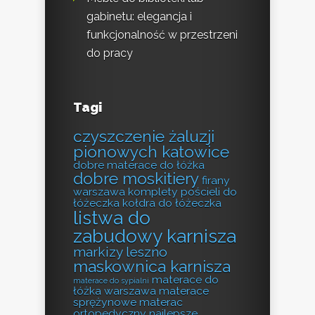
gabinetu: elegancja i
funkcjonalność w przestrzeni
do pracy
Tagi
czyszczenie żaluzji
pionowych katowice
dobre materace do łóżka
dobre moskitiery
firany
warszawa
komplety pościeli do
łóżeczka
kołdra do łóżeczka
listwa do
zabudowy karnisza
markizy leszno
maskownica karnisza
materace do
materace do sypialni
łóżka warszawa
materace
sprężynowe
materac
ortopedyczny
najlepsze