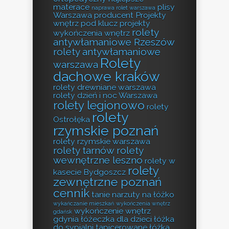
materace
plisy
naprawa rolet warszawa
Warszawa producent
Projekty
wnętrz pod klucz
projekty
rolety
wykończenia wnętrz
antywłamaniowe Rzeszów
rolety antywłamaniowe
Rolety
warszawa
dachowe kraków
rolety drewniane warszawa
rolety dzień i noc Warszawa
rolety legionowo
rolety
rolety
Ostrołęka
rzymskie poznań
rolety rzymskie warszawa
rolety tarnów
rolety
wewnętrzne leszno
rolety w
rolety
kasecie Bydgoszcz
zewnętrzne poznań
cennik
tanie narzuty na łóżko
wykańczanie mieszkań
wykończenia wnętrz
wykończenie wnętrz
gdańsk
gdynia
łóżeczka dla dzieci
łóżka
do sypialni tapicerowane
łóżka