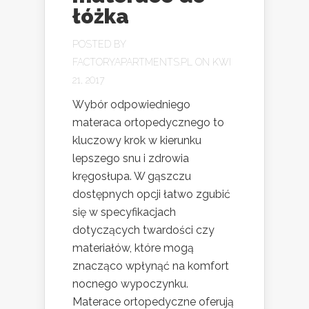
łóżka
POSTED BY
FACTORYAPARTMENTS.PL
ON KWI
21, 2017
Wybór odpowiedniego
materaca ortopedycznego to
kluczowy krok w kierunku
lepszego snu i zdrowia
kręgosłupa. W gąszczu
dostępnych opcji łatwo zgubić
się w specyfikacjach
dotyczących twardości czy
materiałów, które mogą
znacząco wpłynąć na komfort
nocnego wypoczynku.
Materace ortopedyczne oferują