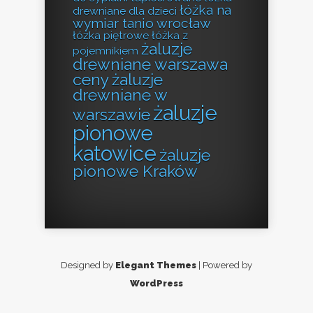
łóżka na
drewniane dla dzieci
wymiar tanio wrocław
łóżka piętrowe
łóżka z
żaluzje
pojemnikiem
drewniane warszawa
ceny
żaluzje
drewniane w
żaluzje
warszawie
pionowe
katowice
żaluzje
pionowe Kraków
Designed by
Elegant Themes
| Powered by
WordPress