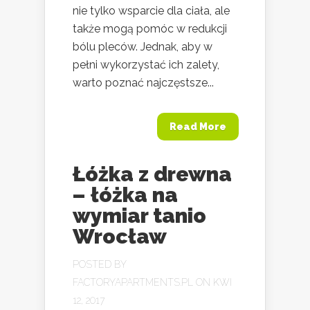
nie tylko wsparcie dla ciała, ale
także mogą pomóc w redukcji
bólu pleców. Jednak, aby w
pełni wykorzystać ich zalety,
warto poznać najczęstsze...
Read More
Łóżka z drewna
– łóżka na
wymiar tanio
Wrocław
POSTED BY
FACTORYAPARTMENTS.PL
ON KWI
12, 2017