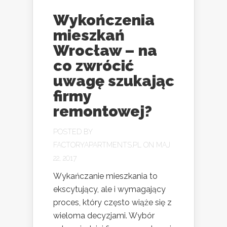
Wykończenia
mieszkań
Wrocław – na
co zwrócić
uwagę szukając
firmy
remontowej?
POSTED BY
FACTORYAPARTMENTS.PL
ON MAJ
22, 2017
Wykańczanie mieszkania to
ekscytujący, ale i wymagający
proces, który często wiąże się z
wieloma decyzjami. Wybór