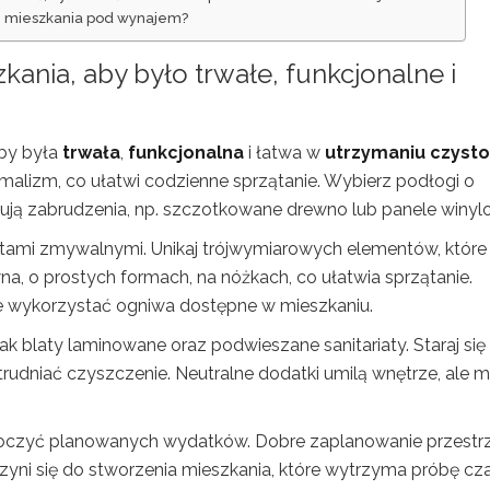
e mieszkania pod wynajem?
ania, aby było trwałe, funkcjonalne i
aby była
trwała
,
funkcjonalna
i łatwa w
utrzymaniu czysto
imalizm, co ułatwi codzienne sprzątanie. Wybierz podłogi o
skują zabrudzenia, np. szczotkowane drewno lub panele winyl
tami zmywalnymi. Unikaj trójwymiarowych elementów, które
na, o prostych formach, na nóżkach, co ułatwia sprzątanie.
e wykorzystać ogniwa dostępne w mieszkaniu.
 jak blaty laminowane oraz podwieszane sanitariaty. Staraj się
rudniać czyszczenie. Neutralne dodatki umilą wnętrze, ale 
.
ekroczyć planowanych wydatków. Dobre zaplanowanie przestr
zyni się do stworzenia mieszkania, które wytrzyma próbę cz