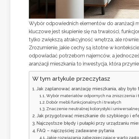
Wybór odpowiednich elementów do aranżacji m
kluczowe jest skupienie się na trwałości, funkcj
tylko zwiększą atrakcyjność wnętrza, ale równ
Zrozumienie, jakie cechy są istotne w kontekśc
odpowiadać potrzebom najemców, a jednocześn
aranżacji mieszkania to inwestycja, która przyn
W tym artykule przeczytasz
Jak zaplanować aranżację mieszkania, aby było t
Wybór materiałów odpornych na zniszczenia i 
Dobór mebli funkcjonalnych i trwałych
Znaczenie neutralnej kolorystyki i uniwersalne
Jak przygotować mieszkanie do szybkiego i e
Najczęstsze błędy i pułapki przy urządzaniu m
FAQ – najczęściej zadawane pytania
Jakie rozwiązania zabezpieczające warto zas