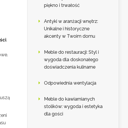
piękno i trwałość
Antyki w aranżacji wnętrz:
Unikalne i historyczne
akcenty w Twoim domu
ści
.
Meble do restauracji: Styl i
owe.
wygoda dla doskonałego
doświadczenia kulinarne
Odpowiednia wentylacja
muszą
Meble do kawiarnianych
stolików: wygoda i estetyka
dla gości
zeni
asu