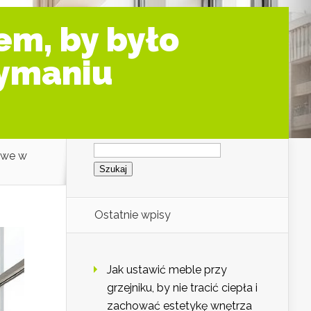
em, by było
zymaniu
Szukaj:
atwe w
Ostatnie wpisy
Jak ustawić meble przy
grzejniku, by nie tracić ciepła i
zachować estetykę wnętrza