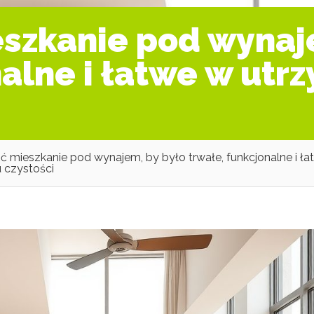
eszkanie pod wynaj
nalne i łatwe w utr
ić mieszkanie pod wynajem, by było trwałe, funkcjonalne i ł
 czystości