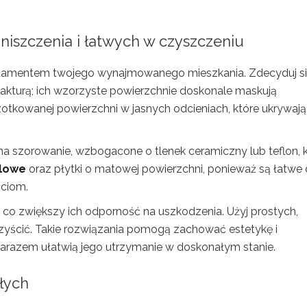
iszczenia i łatwych w czyszczeniu
fundamentem twojego wynajmowanego mieszkania. Zdecyduj si
kturą; ich wzorzyste powierzchnie doskonale maskują
otkowanej powierzchni w jasnych odcieniach, które ukrywają
na szorowanie, wzbogacone o tlenek ceramiczny lub teflon, 
ylowe
oraz płytki o matowej powierzchni, ponieważ są łatwe
ściom.
 co zwiększy ich odporność na uszkodzenia. Użyj prostych,
yścić. Takie rozwiązania pomogą zachować estetykę i
 zarazem ułatwią jego utrzymanie w doskonałym stanie.
łych