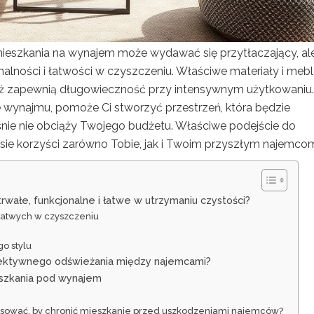
ieszkania na wynajem może wydawać się przytłaczający, al
onalności i łatwości w czyszczeniu. Właściwe materiały i mebl
ież zapewnią długowieczność przy intensywnym użytkowaniu.
ie wynajmu, pomoże Ci stworzyć przestrzeń, która będzie
ie nie obciąży Twojego budżetu. Właściwe podejście do
iesie korzyści zarówno Tobie, jak i Twoim przyszłym najemco
rwałe, funkcjonalne i łatwe w utrzymaniu czystości?
łatwych w czyszczeniu
go stylu
fektywnego odświeżania między najemcami?
ieszkania pod wynajem
tosować, by chronić mieszkanie przed uszkodzeniami najemców?