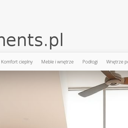
Komfort cieplny
Meble i wnętrze
Podłogi
Wnętrze p