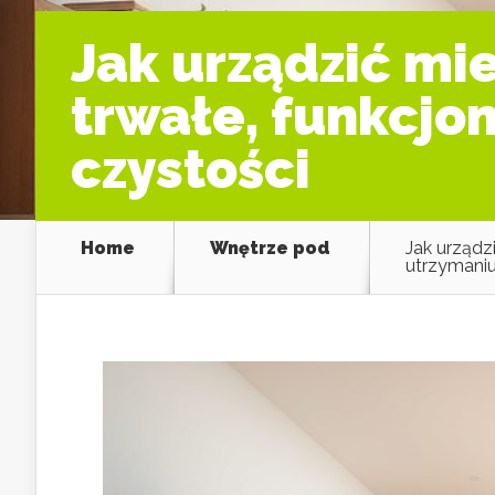
Jak urządzić mi
trwałe, funkcjo
czystości
Home
Wnętrze pod
Jak urządz
utrzymaniu