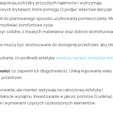
 zaspokoją potrzeby przyszłych najemców i wytrzymają
zowych kryteriach, które pomogą Ci podjąć właściwe decyzje:
li do planowanego sposobu użytkowania pomieszczenia. M
ożliwiać komfortowe życie.
być solidne, z trwałych materiałów oraz dobrze skonstruowa
le muszą być dostosowane do dostępnej przestrzeni, aby ni
zkania, co podkreśli estetykę
wnętrza i sprawi, że będzie on
kości
, co zapewni ich długotrwałość. Unikaj kupowania wielu
 przestrzeń.
kowania, ale również wpływają na całościową estetykę i
ontekście wynajmu. Inwestowanie w jakość pomoże Ci uniknąć
 i wymianami częstych uszkodzonych elementów.