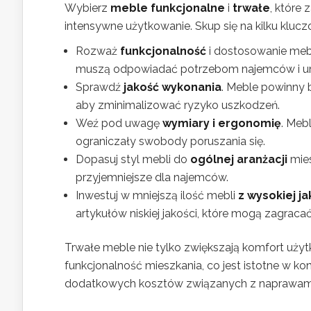
Wybierz
meble funkcjonalne
i
trwałe
, które
intensywne użytkowanie. Skup się na kilku kluc
Rozważ
funkcjonalność
i dostosowanie meb
muszą odpowiadać potrzebom najemców i um
Sprawdź
jakość wykonania
. Meble powinny 
aby zminimalizować ryzyko uszkodzeń.
Weź pod uwagę
wymiary i ergonomię
. Meb
ograniczały swobody poruszania się.
Dopasuj styl mebli do
ogólnej aranżacji
mies
przyjemniejsze dla najemców.
Inwestuj w mniejszą ilość mebli
z wysokiej ja
artykułów niskiej jakości, które mogą zagracać
Trwałe meble nie tylko zwiększają komfort użyt
funkcjonalność mieszkania, co jest istotne w k
dodatkowych kosztów związanych z naprawami