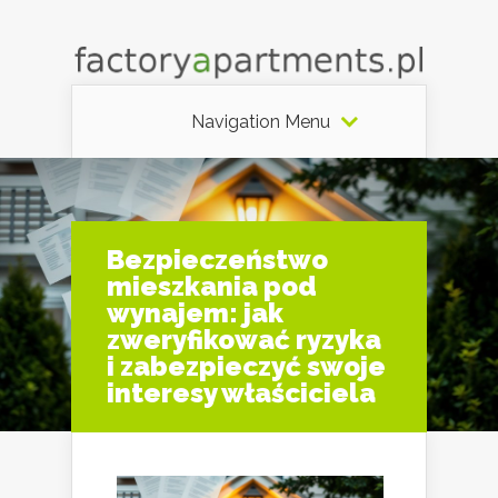
Navigation Menu
Bezpieczeństwo
mieszkania pod
wynajem: jak
zweryfikować ryzyka
i zabezpieczyć swoje
interesy właściciela