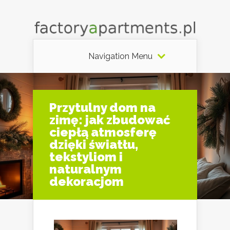
Navigation Menu
Przytulny dom na
zimę: jak zbudować
ciepłą atmosferę
dzięki światłu,
tekstyliom i
naturalnym
dekoracjom