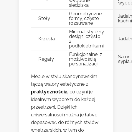
wygodne
wypo
siedziska
Geometryczne
Jadaln
Stoły
formy, często
kuchn
rozsuwane
Minimalistyczny
design, często
Krzesła
Jadaln
z
podłokietnikami
Funkcjonalne, z
Salon,
Regały
możliwością
sypial
personalizacji
Meble w stylu skandynawskim
łączą walory estetyczne z
praktycznością
, co czyni je
idealnym wyborem do każdej
przestrzeni. Dzięki ich
uniwersalności można je łatwo
dopasować do różnych stylów
wnętrzarskich, w tym do