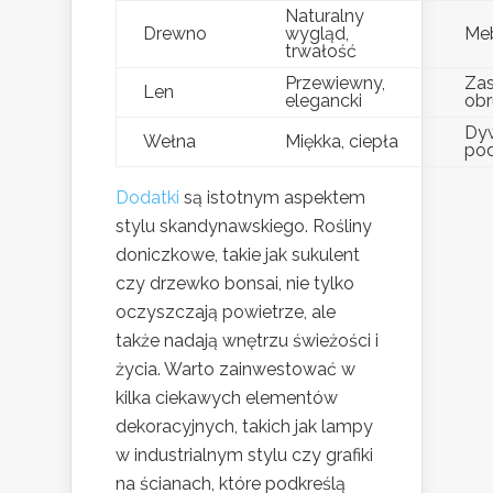
Naturalny
Drewno
wygląd,
Meb
trwałość
Przewiewny,
Zas
Len
elegancki
obr
Dy
Wełna
Miękka, ciepła
pod
Dodatki
są istotnym aspektem
stylu skandynawskiego. Rośliny
doniczkowe, takie jak sukulent
czy drzewko bonsai, nie tylko
oczyszczają powietrze, ale
także nadają wnętrzu świeżości i
życia. Warto zainwestować w
kilka ciekawych elementów
dekoracyjnych, takich jak lampy
w industrialnym stylu czy grafiki
na ścianach, które podkreślą