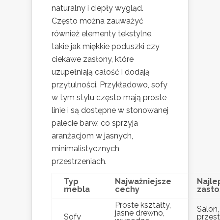
naturalny i ciepły wygląd.
Często można zauważyć
również elementy tekstylne,
takie jak miękkie poduszki czy
ciekawe zasłony, które
uzupełniają całość i dodają
przytulności. Przykładowo, sofy
w tym stylu często mają proste
linie i są dostępne w stonowanej
palecie barw, co sprzyja
aranżacjom w jasnych,
minimalistycznych
przestrzeniach.
Typ
Najważniejsze
Najle
mebla
cechy
zast
Proste kształty,
Salon,
jasne drewno,
Sofy
przest