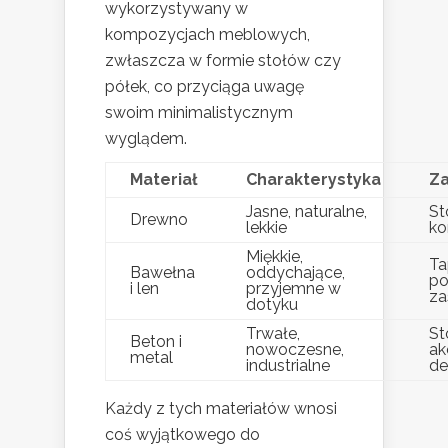
wykorzystywany w
kompozycjach meblowych,
zwłaszcza w formie stołów czy
półek, co przyciąga uwagę
swoim minimalistycznym
wyglądem.
Materiał
Charakterystyka
Z
Jasne, naturalne,
Sto
Drewno
lekkie
k
Miękkie,
Ta
Bawełna
oddychające,
po
i len
przyjemne w
za
dotyku
Trwałe,
St
Beton i
nowoczesne,
ak
metal
industrialne
de
Każdy z tych materiałów wnosi
coś wyjątkowego do