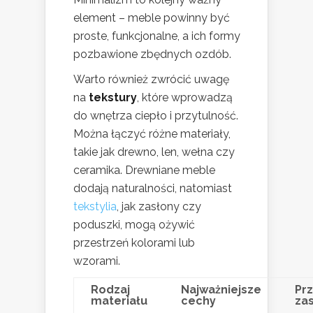
element – meble powinny być
proste, funkcjonalne, a ich formy
pozbawione zbędnych ozdób.
Warto również zwrócić uwagę
na
tekstury
, które wprowadzą
do wnętrza ciepło i przytulność.
Można łączyć różne materiały,
takie jak drewno, len, wełna czy
ceramika. Drewniane meble
dodają naturalności, natomiast
tekstylia
, jak zasłony czy
poduszki, mogą ożywić
przestrzeń kolorami lub
wzorami.
Rodzaj
Najważniejsze
Pr
materiału
cechy
za