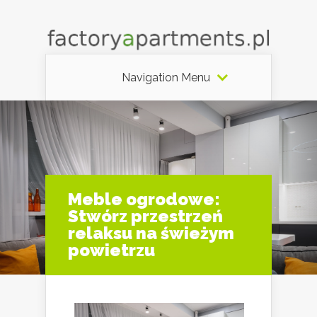
Navigation Menu
Meble ogrodowe:
Stwórz przestrzeń
relaksu na świeżym
powietrzu