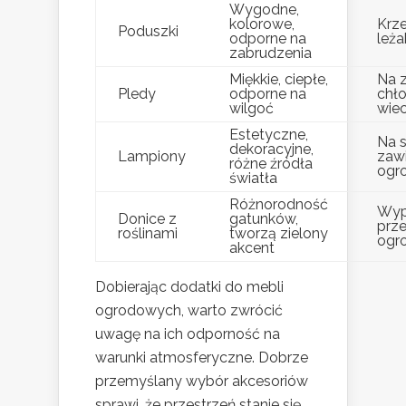
Wygodne,
kolorowe,
Krze
Poduszki
odporne na
leża
zabrudzenia
Miękkie, ciepłe,
Na 
Pledy
odporne na
chł
wilgoć
wie
Estetyczne,
Na s
dekoracyjne,
Lampiony
zaw
różne źródła
ogr
światła
Różnorodność
Wyp
Donice z
gatunków,
prze
roślinami
tworzą zielony
ogr
akcent
Dobierając dodatki do mebli
ogrodowych, warto zwrócić
uwagę na ich odporność na
warunki atmosferyczne. Dobrze
przemyślany wybór akcesoriów
sprawi, że przestrzeń stanie się