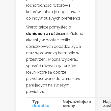
różnorodności wzorów i
kolorów, łatwo je dopasować
do indywidualnych preferencji.
Warto także pomyśleć o
donicach z roślinami
. Zielone
akcenty w postaci roślin
doniczkowych dodadzą życia
oraz wprowadzą harmonię w
przestrzeni. Można wybierać
spośród różnych gatunków
roślin, które są dobrze
przystosowane do warunków
panujących na świeżym
powietrzu.
Typ
Najważniejsze
Naj
dodatku
cechy
zas