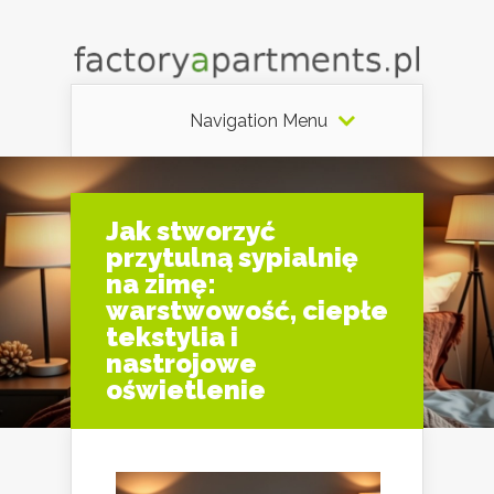
Navigation Menu
Jak stworzyć
przytulną sypialnię
na zimę:
warstwowość, ciepłe
tekstylia i
nastrojowe
oświetlenie