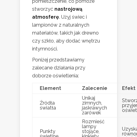
pomieszczenie, co pomoże
stworzyć
nastrojową
atmosferę
. Użyj świec i
lampionów z naturalnych
materiałów, takich jak drewno
czy szkło, aby dodać wnętrzu
intymności.
Poniżej przedstawiamy
zalecane działania przy
doborze oświetlenia:
Element
Zalecenie
Efekt
Unikaj
Stwor
Źródła
zimnych,
przyje
światła
jaskrawych
oświet
żarówek
Rozmieść
lampy
Uzysk
Punkty
stojące,
równo
świetlne
kinkiety,