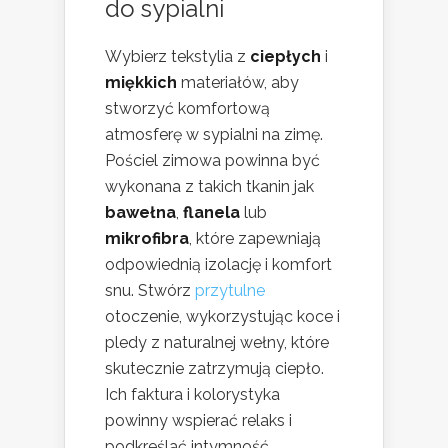
do sypialni
Wybierz tekstylia z
ciepłych
i
miękkich
materiałów, aby
stworzyć komfortową
atmosferę w sypialni na zimę.
Pościel zimowa powinna być
wykonana z takich tkanin jak
bawełna
,
flanela
lub
mikrofibra
, które zapewniają
odpowiednią izolację i komfort
snu. Stwórz
przytulne
otoczenie, wykorzystując koce i
pledy z naturalnej wełny, które
skutecznie zatrzymują ciepło.
Ich faktura i kolorystyka
powinny wspierać relaks i
podkreślać intymność