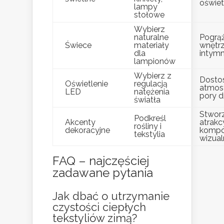
oświet
lampy
stołowe
Wybierz
naturalne
Pogrą
Świece
materiały
wnętr
dla
intymn
lampionów
Wybierz z
Dosto
Oświetlenie
regulacją
atmos
LED
natężenia
pory d
światła
Stwor
Podkreśl
Akcenty
atrakc
rośliny i
dekoracyjne
kompo
tekstylia
wizual
FAQ – najczęściej
zadawane pytania
Jak dbać o utrzymanie
czystości ciepłych
tekstyliów zimą?