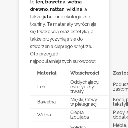
to
len
,
bawełna
,
wełna
,
drewno
,
rattan
,
wiklina
, a
także
juta
i inne ekologiczne
tkaniny. Te materiały wyróżniają
się trwałością oraz estetyką, a
także przyczyniają się do
stworzenia ciepłego wnętrza.
Oto przegląd
najpopularniejszych surowców:
Materiał
Właściwości
Zasto
Oddychający,
Podusz
Len
estetyczny,
zasłon
trwały
Miękki, łatwy
Koce, 
Bawełna
w pielęgnacji
tekstyl
Ciepła,
Pledy, 
Wełna
izolująca
dodatk
Meble,
Solidne,