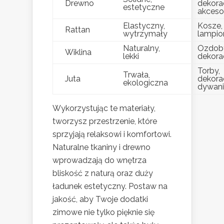
Drewno
dekorac
estetyczne
akceso
Elastyczny,
Kosze,
Rattan
wytrzymały
lampio
Naturalny,
Ozdoby
Wiklina
lekki
dekora
Torby,
Trwała,
Juta
dekorac
ekologiczna
dywani
Wykorzystując te materiały,
tworzysz przestrzenie, które
sprzyjają relaksowi i komfortowi.
Naturalne tkaniny i drewno
wprowadzają do wnętrza
bliskość z naturą oraz duży
ładunek estetyczny. Postaw na
jakość, aby Twoje dodatki
zimowe nie tylko pięknie się