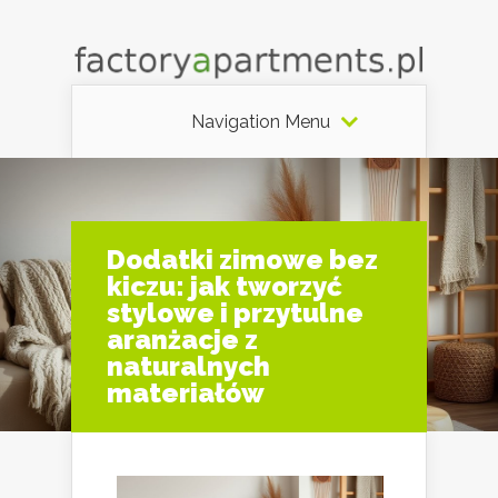
Navigation Menu
Dodatki zimowe bez
kiczu: jak tworzyć
stylowe i przytulne
aranżacje z
naturalnych
materiałów