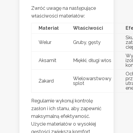
Zwróć uwagę na następujące
właściwości materiałów:
Materiał
Właściwości
Ef
Sku
Welur
Gruby, gęsty
zat
cie
Wy
Aksamit
Miękki, długi włos
izo
ko
Oc
Wielowarstwowy
pr
Żakard
splot
utr
ene
Regularnie wykonuj kontrolę
zasłon i ich stanu, aby zapewnić
maksymalną efektywność.
Użycie materiałów o wysokiej
gęstości zwiększa komfort