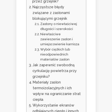
przez grzejnik?
Najczęstsze błędy
związane z zasłonami
blokującymi grzejnik
Zasłony o niewłaściwej
długości i szerokości
Niewłaściwe
zawieszenie zasłon i
umiejscowienie karnisza
Wybór ciężkich lub
nieodpowiednich
materiałów zasłon
Jak zapewnić swobodną
cyrkulację powietrza przy
grzejniku?
Materiały zasłon
termoizolacyjnych i ich
wpływ na ograniczanie strat
ciepła
Wykorzystanie ekranów
odbijających ciepło i innych