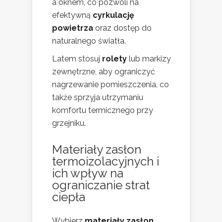
a oknem, co pozwoli na
efektywną
cyrkulację
powietrza
oraz dostęp do
naturalnego światła.
Latem stosuj
rolety
lub markizy
zewnętrzne, aby ograniczyć
nagrzewanie pomieszczenia, co
także sprzyja utrzymaniu
komfortu termicznego przy
grzejniku.
Materiały zasłon
termoizolacyjnych i
ich wpływ na
ograniczanie strat
ciepła
Wybierz
materiały zasłon