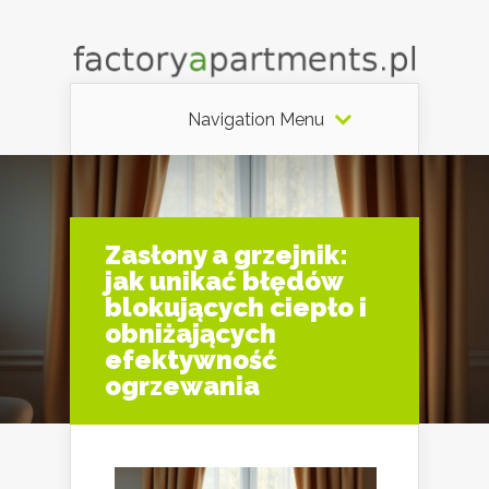
Navigation Menu
Zasłony a grzejnik:
jak unikać błędów
blokujących ciepło i
obniżających
efektywność
ogrzewania