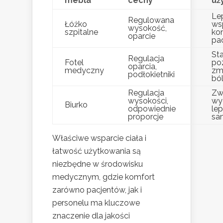
mebla
cechy
uż
Le
Regulowana
Łóżko
wsp
wysokość,
szpitalne
ko
oparcie
pa
Sta
Regulacja
Fotel
po
oparcia,
medyczny
zm
podłokietniki
bó
Regulacja
Zw
wysokości,
wy
Biurko
odpowiednie
le
proporcje
sa
Właściwe wsparcie ciała i
łatwość użytkowania są
niezbędne w środowisku
medycznym, gdzie komfort
zarówno pacjentów, jak i
personelu ma kluczowe
znaczenie dla jakości