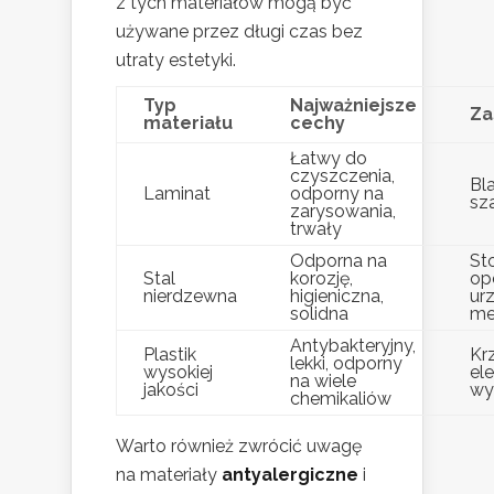
z tych materiałów mogą być
używane przez długi czas bez
utraty estetyki.
Typ
Najważniejsze
Za
materiału
cechy
Łatwy do
czyszczenia,
Bla
Laminat
odporny na
sza
zarysowania,
trwały
Odporna na
St
Stal
korozję,
op
nierdzewna
higieniczna,
ur
solidna
me
Antybakteryjny,
Plastik
Kr
lekki, odporny
wysokiej
el
na wiele
jakości
wy
chemikaliów
Warto również zwrócić uwagę
na materiały
antyalergiczne
i