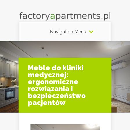
Navigation Menu
Meble do kliniki
medycznej:
ergonomiczne
rozwiązania i
bezpieczeństwo
pacjentów