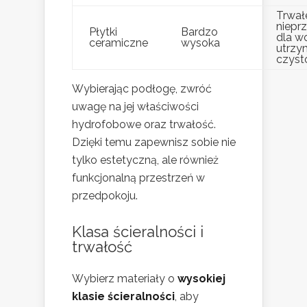
Trwał
niepr
Płytki
Bardzo
dla w
ceramiczne
wysoka
utrzy
czysto
Wybierając podłogę, zwróć
uwagę na jej właściwości
hydrofobowe oraz trwałość.
Dzięki temu zapewnisz sobie nie
tylko estetyczną, ale również
funkcjonalną przestrzeń w
przedpokoju.
Klasa ścieralności i
trwałość
Wybierz materiały o
wysokiej
klasie ścieralności
, aby