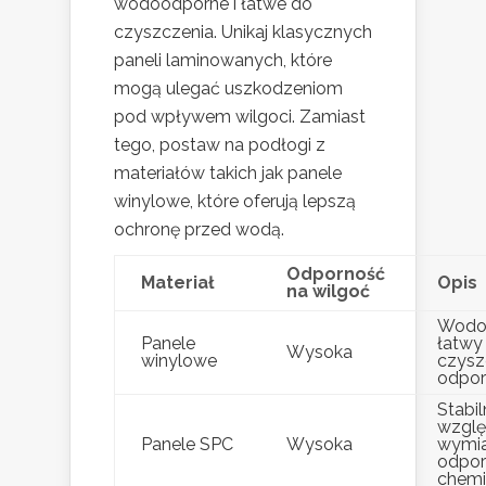
wodoodporne i łatwe do
czyszczenia. Unikaj klasycznych
paneli laminowanych, które
mogą ulegać uszkodzeniom
pod wpływem wilgoci. Zamiast
tego, postaw na podłogi z
materiałów takich jak panele
winylowe, które oferują lepszą
ochronę przed wodą.
Odporność
Materiał
Opis
na wilgoć
Wodo
Panele
łatwy
Wysoka
winylowe
czysz
odpor
Stabi
wzgl
Panele SPC
Wysoka
wymia
odpor
chemik