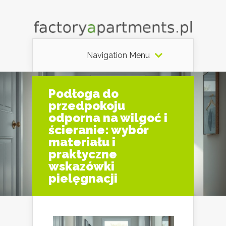
Navigation Menu
Podłoga do
przedpokoju
odporna na wilgoć i
ścieranie: wybór
materiału i
praktyczne
wskazówki
pielęgnacji