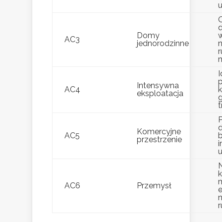
u
d
Domy
AC3
jednorodzinne
n
r
m
I
Intensywna
AC4
k
eksploatacja
t
d
Komercyjne
AC5
przestrzenie
u
k
m
AC6
Przemysł
r