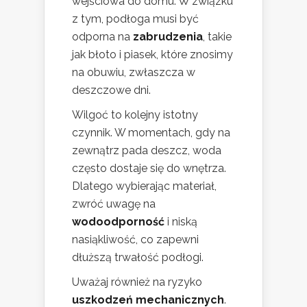
wejściowa do domu. W związku
z tym, podłoga musi być
odporna na
zabrudzenia
, takie
jak błoto i piasek, które znosimy
na obuwiu, zwłaszcza w
deszczowe dni.
Wilgoć to kolejny istotny
czynnik. W momentach, gdy na
zewnątrz pada deszcz, woda
często dostaje się do wnętrza.
Dlatego wybierając materiał,
zwróć uwagę na
wodoodporność
i niską
nasiąkliwość, co zapewni
dłuższą trwałość podłogi.
Uważaj również na ryzyko
uszkodzeń mechanicznych
.