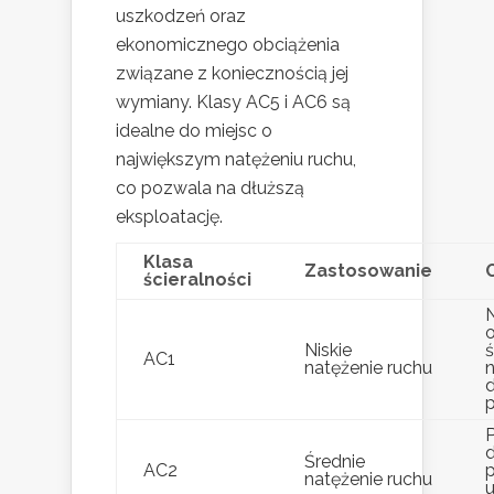
uszkodzeń oraz
ekonomicznego obciążenia
związane z koniecznością jej
wymiany. Klasy AC5 i AC6 są
idealne do miejsc o
największym natężeniu ruchu,
co pozwala na dłuższą
eksploatację.
Klasa
Zastosowanie
ścieralności
N
Niskie
ś
AC1
natężenie ruchu
Średnie
AC2
natężenie ruchu