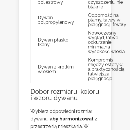
poliestrowy
czyszczeniu, nie
blaknie
Odporność na
Dywan
plamy, łatwy w
polipropylenowy
pielęgnacji, trwały
Nowoczesny
wygląd, łatwe
Dywan płasko
odkurzanie,
tkany
minimalna
wysokość włosia
Kompromis
między estetyką
Dywan z krótkim
a praktycznością,
włosiem
łatwiejsza
pielęgnacja
Dobór rozmiaru, koloru
i wzoru dywanu
Wybierz odpowiedni rozmiar
dywanu,
aby harmonizował
z
przestrzenią mieszkania. W