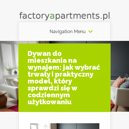
Navigation Menu
Dywan do
mieszkania na
wynajem: jak wybrać
trwały i praktyczny
model, który
sprawdzi się w
codziennym
użytkowaniu