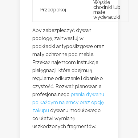
Wąskie
chodniki lub
Przedpokój
małe
wycieraczki
Aby zabezpieczyć dywan i
podłogę, zainwestuj w
podkładki antypoślizgowe oraz
maty ochronne pod meble.
Przekaż najemcom instrukcje
pielęgnacji, które obejmują
regularne odkurzanie i dbanie o
czystość. Rozważ planowanie
profesjonalnego
prania dywanu
po każdym najemcy oraz opcję
zakupu
dywanu modułowego,
co ułatwi wymianę
uszkodzonych fragmentów.