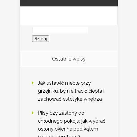
Szukaj:
Ostatnie wpisy
Jak ustawić meble przy
grzejniku, by nie tracić ciepła i
zachować estetykę wnętrza
Plisy czy zasłony do
chłodnego pokoju: jak wybrać
osłony okienne pod kątem
izolacji i komfortu?