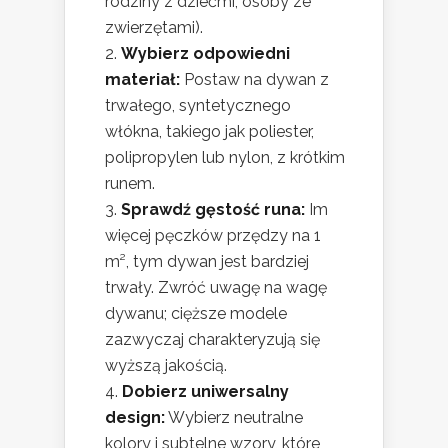
rodziny z dziećmi, osoby ze
zwierzętami).
Wybierz odpowiedni
materiał:
Postaw na dywan z
trwałego, syntetycznego
włókna, takiego jak poliester,
polipropylen lub nylon, z krótkim
runem.
Sprawdź gęstość runa:
Im
więcej pęczków przędzy na 1
m², tym dywan jest bardziej
trwały. Zwróć uwagę na wagę
dywanu; cięższe modele
zazwyczaj charakteryzują się
wyższą jakością.
Dobierz uniwersalny
design:
Wybierz neutralne
kolory i subtelne wzory, które