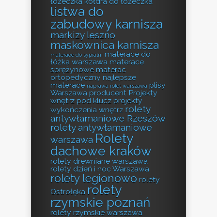
łóżeczka
kołdra do łóżeczka
listwa do
zabudowy karnisza
markizy leszno
maskownica karnisza
materace do
materace do sypialni
łóżka warszawa
materace
sprężynowe
materac
ortopedyczny
najlepsze
materace
plisy
naprawa rolet warszawa
Warszawa producent
Projekty
wnętrz pod klucz
projekty
rolety
wykończenia wnętrz
antywłamaniowe Rzeszów
rolety antywłamaniowe
Rolety
warszawa
dachowe kraków
rolety drewniane warszawa
rolety dzień i noc Warszawa
rolety legionowo
rolety
rolety
Ostrołęka
rzymskie poznań
rolety rzymskie warszawa