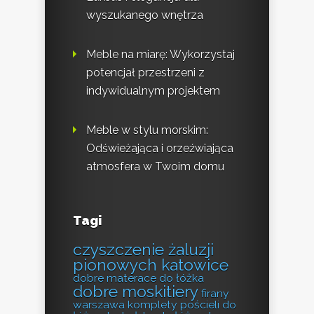
wyszukanego wnętrza
Meble na miarę: Wykorzystaj
potencjał przestrzeni z
indywidualnym projektem
Meble w stylu morskim:
Odświeżająca i orzeźwiająca
atmosfera w Twoim domu
Tagi
czyszczenie żaluzji
pionowych katowice
dobre materace do łóżka
dobre moskitiery
firany
warszawa
komplety pościeli do