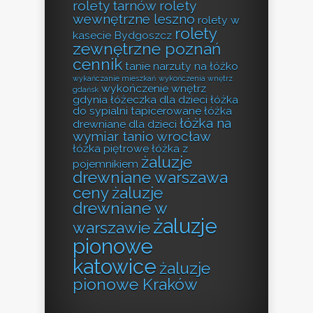
rolety tarnów
rolety
wewnętrzne leszno
rolety w
rolety
kasecie Bydgoszcz
zewnętrzne poznań
cennik
tanie narzuty na łóżko
wykańczanie mieszkań
wykończenia wnętrz
wykończenie wnętrz
gdańsk
gdynia
łóżeczka dla dzieci
łóżka
do sypialni tapicerowane
łóżka
łóżka na
drewniane dla dzieci
wymiar tanio wrocław
łóżka piętrowe
łóżka z
żaluzje
pojemnikiem
drewniane warszawa
ceny
żaluzje
drewniane w
żaluzje
warszawie
pionowe
katowice
żaluzje
pionowe Kraków