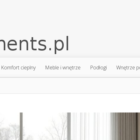
Komfort cieplny
Meble i wnętrze
Podłogi
Wnętrze p