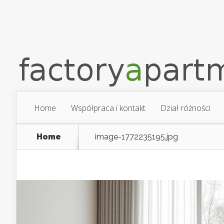
Home
Współpraca i kontakt
Dział różności
Home
image-1772235195.jpg