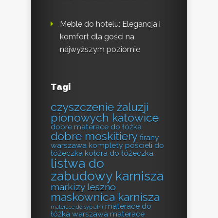
Meble do hotelu: Elegancja i
komfort dla gości na
najwyższym poziomie
Tagi
czyszczenie żaluzji
pionowych katowice
dobre materace do łóżka
dobre moskitiery
firany
warszawa
komplety pościeli do
łóżeczka
kołdra do łóżeczka
listwa do
zabudowy karnisza
markizy leszno
maskownica karnisza
materace do
materace do sypialni
łóżka warszawa
materace