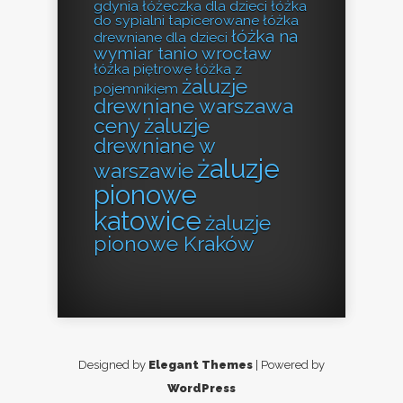
gdynia
łóżeczka dla dzieci
łóżka
do sypialni tapicerowane
łóżka
łóżka na
drewniane dla dzieci
wymiar tanio wrocław
łóżka piętrowe
łóżka z
żaluzje
pojemnikiem
drewniane warszawa
ceny
żaluzje
drewniane w
żaluzje
warszawie
pionowe
katowice
żaluzje
pionowe Kraków
Designed by
Elegant Themes
| Powered by
WordPress