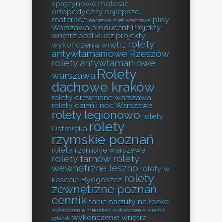
sprężynowe
materac
ortopedyczny
najlepsze
materace
plisy
naprawa rolet warszawa
Warszawa producent
Projekty
wnętrz pod klucz
projekty
rolety
wykończenia wnętrz
antywłamaniowe Rzeszów
rolety antywłamaniowe
Rolety
warszawa
dachowe kraków
rolety drewniane warszawa
rolety dzień i noc Warszawa
rolety legionowo
rolety
rolety
Ostrołęka
rzymskie poznań
rolety rzymskie warszawa
rolety tarnów
rolety
wewnętrzne leszno
rolety w
rolety
kasecie Bydgoszcz
zewnętrzne poznań
cennik
tanie narzuty na łóżko
wykańczanie mieszkań
wykończenia wnętrz
wykończenie wnętrz
gdańsk