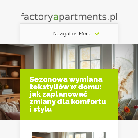
Navigation Menu
Sezonowa wymiana
tekstyliów w domu:
jak zaplanować
zmiany dla komfortu
i stylu