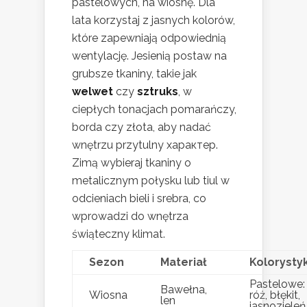
pastelowych, na wiosnę. Dla
lata korzystaj z jasnych kolorów,
które zapewniają odpowiednią
wentylację. Jesienią postaw na
grubsze tkaniny, takie jak
welwet
czy
sztruks
, w
ciepłych tonacjach pomarańczy,
borda czy złota, aby nadać
wnętrzu przytulny характер.
Zimą wybieraj tkaniny o
metalicznym połysku lub tiul w
odcieniach bieli i srebra, co
wprowadzi do wnętrza
świąteczny klimat.
Sezon
Materiał
Kolorysty
Pastelowe:
Bawełna,
Wiosna
róż, błękit,
len
jasnozieleń