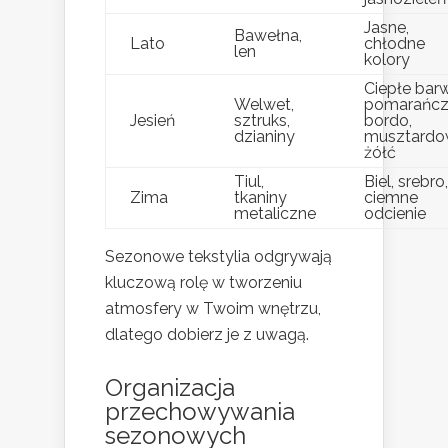
Jasne,
Bawełna,
Lato
chłodne
len
kolory
Ciepłe bar
Welwet,
pomarańcz
Jesień
sztruks,
bordo,
dzianiny
musztard
żółć
Tiul,
Biel, srebro,
Zima
tkaniny
ciemne
metaliczne
odcienie
Sezonowe tekstylia odgrywają
kluczową rolę w tworzeniu
atmosfery w Twoim wnętrzu,
dlatego dobierz je z uwagą.
Organizacja
przechowywania
sezonowych