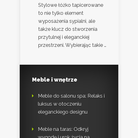
Stylowe łóżko tapicerowane
to nie tylko element
wyposażenia sypialni, ale
także klucz do stworzenia
przytulnej i eleganckiej
przestrzeni. Wybierając takie …
Meble i wnętrze
Meble do salonu spa: Relaks i
luksus w otoczeniu
eleganckiego designu
Meble na taras: Odkryj
wygodę i urok życia na