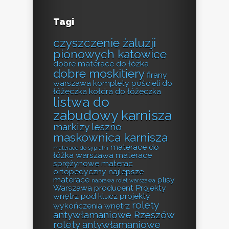
Tagi
czyszczenie żaluzji
pionowych katowice
dobre materace do łóżka
dobre moskitiery
firany
warszawa
komplety pościeli do
łóżeczka
kołdra do łóżeczka
listwa do
zabudowy karnisza
markizy leszno
maskownica karnisza
materace do
materace do sypialni
łóżka warszawa
materace
sprężynowe
materac
ortopedyczny
najlepsze
materace
plisy
naprawa rolet warszawa
Warszawa producent
Projekty
wnętrz pod klucz
projekty
rolety
wykończenia wnętrz
antywłamaniowe Rzeszów
rolety antywłamaniowe