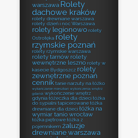
Rolety
warszawa
dachowe kraków
rolety drewniane warszawa
rolety dzień i noc Warszawa
rolety legionowo
rolety
rolety
Ostrołęka
rzymskie poznań
rolety rzymskie warszawa
rolety tarnów
rolety
wewnętrzne leszno
rolety w
rolety
kasecie Bydgoszcz
zewnętrzne poznań
cennik
tanie narzuty na łóżko
wykańczanie mieszkań
wykończenia wnętrz
wykończenie wnętrz
gdańsk
gdynia
łóżeczka dla dzieci
łóżka
do sypialni tapicerowane
łóżka
łóżka na
drewniane dla dzieci
wymiar tanio wrocław
łóżka piętrowe
łóżka z
żaluzje
pojemnikiem
drewniane warszawa