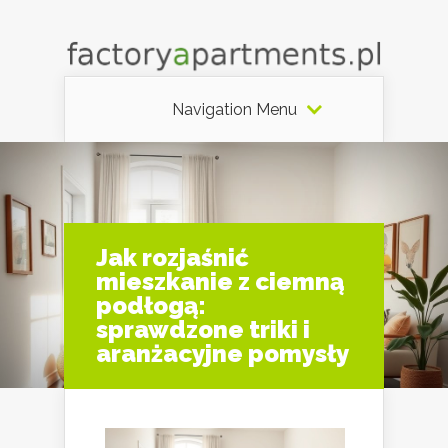
Navigation Menu
Jak rozjaśnić
mieszkanie z ciemną
podłogą:
sprawdzone triki i
aranżacyjne pomysły