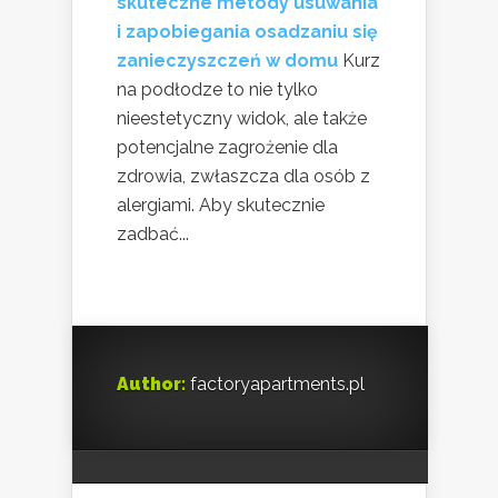
skuteczne metody usuwania
i zapobiegania osadzaniu się
zanieczyszczeń w domu
Kurz
na podłodze to nie tylko
nieestetyczny widok, ale także
potencjalne zagrożenie dla
zdrowia, zwłaszcza dla osób z
alergiami. Aby skutecznie
zadbać...
Author:
factoryapartments.pl