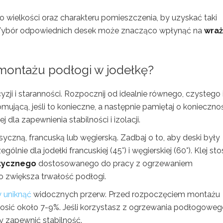
 wielkości oraz charakteru pomieszczenia, by uzyskać taki
y. Wybór odpowiednich desek może znacząco wpłynąć na
wraż
montażu podłogi w jodełkę?
ji i staranności. Rozpocznij od idealnie równego, czystego 
jącą, jeśli to konieczne, a następnie pamiętaj o konieczno
ej dla zapewnienia stabilności i izolacji.
syczną, francuską lub węgierską. Zadbaj o to, aby deski były
nie dla jodełki francuskiej (45°) i węgierskiej (60°). Klej sto
stycznego
dostosowanego do pracy z ogrzewaniem
 zwiększa trwałość podłogi.
y uniknąć
widocznych przerw. Przed rozpoczęciem montażu
osić około 7-9%. Jeśli korzystasz z ogrzewania podłogoweg
y zapewnić stabilność.