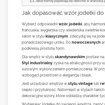
Jakie trendy pojawiają się obecnie w aranżacji
Jak dopasować wzór jodełki do 
Wybierz odpowiedni
wzór jodełki
, aby harmon
francuska, węgierska czy wiedeńska świetnie ko
salon w stylu
klasycznym
, zdecyduj się na jo
ponadczasowego uroku. Do
nowoczesnych
ar
podkreślą prostotę form.
Dla wnętrz w stylu
skandynawskim
postaw na j
Styl industrialny
zyska na atrakcyjności przy uż
surowym wykończeniem pomieszczenia. W pr
wzbogaci przestrzeń o elegancję i blask.
Jeśli urządzasz wnętrze w
stylu vintage
lub
re
ciepło i przytulność. Natomiast w stylach takich
dekoracyjne wzory, które oddadzą charakter tych
Wybierając jodełkę do swojego wnętrza, zwróć u