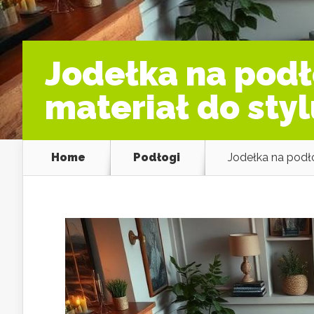
Jodełka na podł
materiał do styl
Home
Podłogi
Jodełka na podło