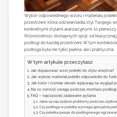
Wybór odpowiedniego wzoru i materiału jodełk
przestrzeni, która odzwierciedla styl Twojego w
konkretnymi stylami aranżacyjnymi, to pierwszy 
Różnorodność dostępnych opcji, od klasycznej
podłogi do każdej przestrzeni. W tym kontekści
podłoga była nie tylko piękna, ale i praktyczna.
W tym artykule przeczytasz
Jak dopasować wzór jodełki do stylu wnętrza?
Jak wybrać materiał jodełki odpowiedni do funk
Jak kolor i rozmiar desek wpływają na wygląd p
Na co zwrócić uwagę podczas montażu podłogi
FAQ – najczęściej zadawane pytania
Jakie są najczęstsze problemy podczas użytko
Czy podłoga w jodełkę wymaga specjalnej piel
Czy jodełka pasuje do podłogowego ogrzewania