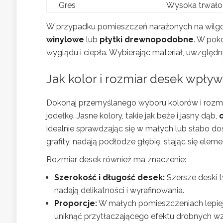
Gres
Wysoka trwało
W przypadku pomieszczeń narażonych na wilgoć, 
winylowe
lub
płytki drewnopodobne
. W pok
wyglądu i ciepła. Wybierając materiał, uwzględni
Jak kolor i rozmiar desek wpły
Dokonaj przemyślanego wyboru kolorów i rozmi
jodełkę. Jasne kolory, takie jak beże i jasny dąb,
idealnie sprawdzając się w małych lub słabo doś
grafity, nadają podłodze głębię, stając się el
Rozmiar desek również ma znaczenie:
Szerokość i długość desek:
Szersze deski t
nadają delikatności i wyrafinowania.
Proporcje:
W małych pomieszczeniach lepiej 
uniknąć przytłaczającego efektu drobnych w