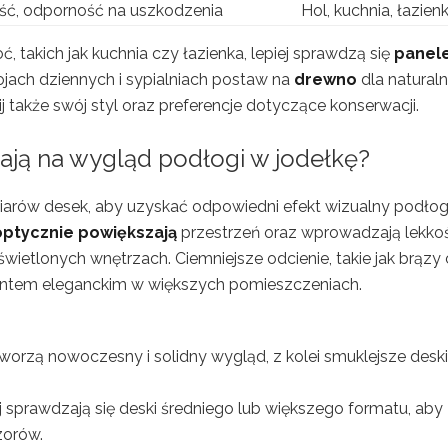
ść, odporność na uszkodzenia
Hol, kuchnia, łazien
takich jak kuchnia czy łazienka, lepiej sprawdzą się
panel
ojach dziennych i sypialniach postaw na
drewno
dla natural
j także swój styl oraz preferencje dotyczące konserwacji.
wają na wygląd
podłogi w jodełkę
?
arów desek, aby uzyskać odpowiedni efekt wizualny podłog
optycznie powiększają
przestrzeń oraz wprowadzają lekko
wietlonych wnętrzach. Ciemniejsze odcienie, takie jak brązy
ementem eleganckim w większych pomieszczeniach.
worzą nowoczesny i solidny wygląd, z kolei smuklejsze deski
sprawdzają się deski średniego lub większego formatu, aby
zorów.