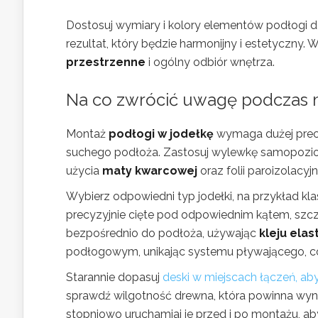
Dostosuj wymiary i kolory elementów podłogi do
rezultat, który będzie harmonijny i estetyczn
przestrzenne
i ogólny odbiór wnętrza.
Na co zwrócić uwagę podczas 
Montaż
podłogi w jodełkę
wymaga dużej precyz
suchego podłoża. Zastosuj wylewkę samopoziomu
użycia
maty kwarcowej
oraz folii paroizolacyjn
Wybierz odpowiedni typ jodełki, na przykład kla
precyzyjnie cięte pod odpowiednim kątem, szczegól
bezpośrednio do podłoża, używając
kleju ela
podłogowym, unikając systemu pływającego, co
Starannie dopasuj
deski w miejscach łączeń, ab
sprawdź wilgotność drewna, która powinna wyn
stopniowo uruchamiaj je przed i po montażu, ab