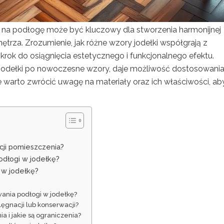
i na podłogę może być kluczowy dla stworzenia harmonijnej
nętrza. Zrozumienie, jak różne wzory jodełki współgrają z
krok do osiągnięcia estetycznego i funkcjonalnego efektu.
 jodełki po nowoczesne wzory, daje możliwość dostosowani
e warto zwrócić uwagę na materiały oraz ich właściwości, ab
cji pomieszczenia?
odłogi w jodełkę?
 w jodełkę?
wania podłogi w jodełkę?
ęgnacji lub konserwacji?
 i jakie są ograniczenia?