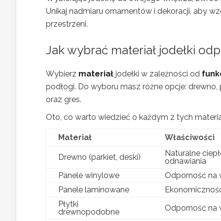
Unikaj nadmiaru ornamentów i dekoracji, aby w
przestrzeni.
Jak wybrać materiał jodełki od
Wybierz
materiał
jodełki w zależności od
funk
podłogi. Do wyboru masz różne opcje: drewno,
oraz gres.
Oto, co warto wiedzieć o każdym z tych materi
Materiał
Właściwości
Naturalne ciepł
Drewno (parkiet, deski)
odnawiania
Panele winylowe
Odporność na w
Panele laminowane
Ekonomiczność
Płytki
Odporność na w
drewnopodobne