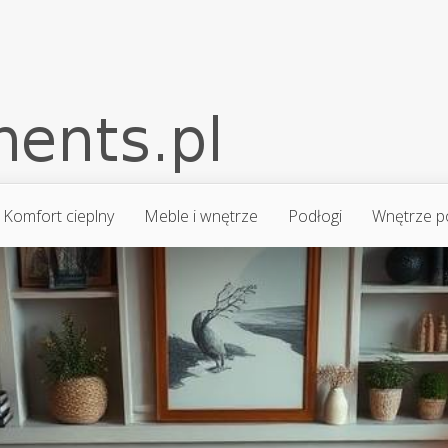
Komfort cieplny
Meble i wnętrze
Podłogi
Wnętrze p