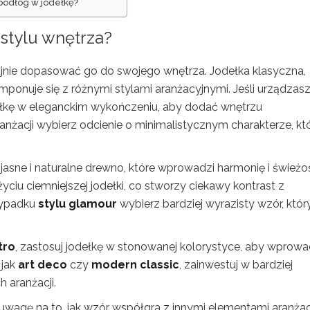
 podłóg w jodełkę?
stylu wnętrza?
ijnie dopasować go do swojego wnętrza. Jodełka klasyczna,
mponuje się z różnymi stylami aranżacyjnymi. Jeśli urządzas
dełkę w eleganckim wykończeniu, aby dodać wnętrzu
anżacji wybierz odcienie o minimalistycznym charakterze, kt
asne i naturalne drewno, które wprowadzi harmonię i świeżo
yciu ciemniejszej jodełki, co stworzy ciekawy kontrast z
zypadku
stylu glamour
wybierz bardziej wyrazisty wzór, któr
tro
, zastosuj jodełkę w stonowanej kolorystyce, aby wprowa
 jak
art deco
czy
modern classic
, zainwestuj w bardziej
 aranżacji.
wagę na to, jak wzór współgra z innymi elementami aranżacj