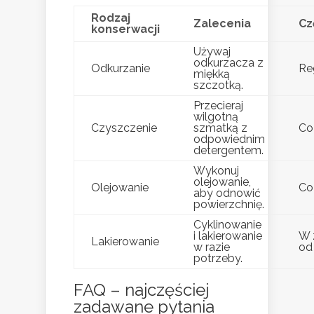
Rodzaj
Zalecenia
Cz
konserwacji
Używaj
odkurzacza z
Odkurzanie
Re
miękką
szczotką.
Przecieraj
wilgotną
Czyszczenie
szmatką z
Co
odpowiednim
detergentem.
Wykonuj
olejowanie,
Olejowanie
Co 
aby odnowić
powierzchnię.
Cyklinowanie
i lakierowanie
W 
Lakierowanie
w razie
od
potrzeby.
FAQ – najczęściej
zadawane pytania