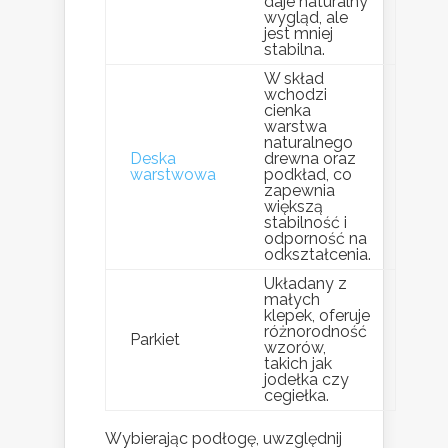
daje naturalny
wygląd, ale
jest mniej
stabilna.
W skład
wchodzi
cienka
warstwa
naturalnego
Deska
drewna oraz
warstwowa
podkład, co
zapewnia
większą
stabilność i
odporność na
odkształcenia.
Układany z
małych
klepek, oferuje
różnorodność
Parkiet
wzorów,
takich jak
jodełka czy
cegiełka.
Wybierając podłogę, uwzględnij