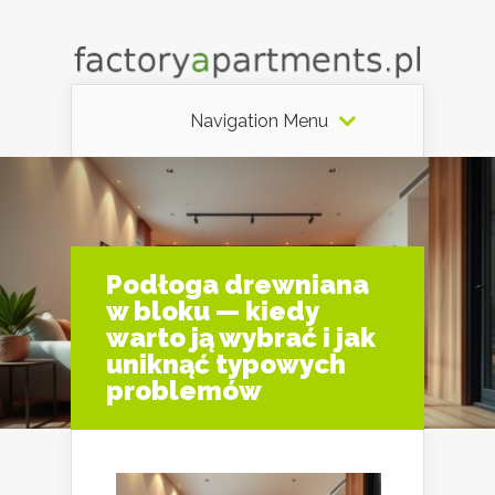
Navigation Menu
Podłoga drewniana
w bloku — kiedy
warto ją wybrać i jak
uniknąć typowych
problemów