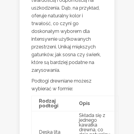
twardością i odpornością na
uszkodzenia. Dąb, na przykład,
oferuje naturalny kolor i
trwałość, co czyni go
doskonałym wyborem dla
intensywnie użytkowanych
przestrzeni. Unikaj miększych
gatunków, jak sosna czy świerk,
które są bardziej podatne na
zarysowania.
Podłogi drewniane możesz
wybierać w formie:
Rodzaj
Opis
podłogi
Składa się z
jednego
kawałka
drewna, co
Deska lita