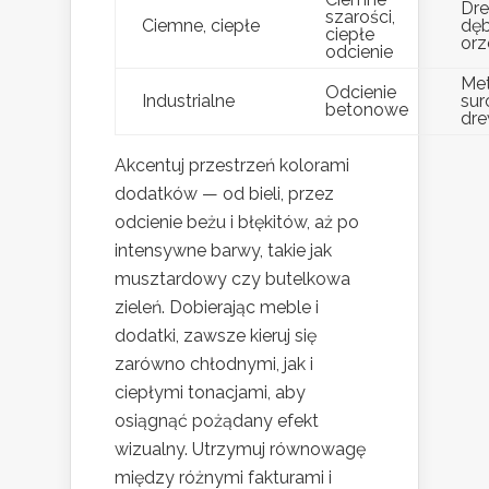
Dr
szarości,
Ciemne, ciepłe
dę
ciepłe
or
odcienie
Met
Odcienie
Industrialne
su
betonowe
dr
Akcentuj przestrzeń kolorami
dodatków — od bieli, przez
odcienie beżu i błękitów, aż po
intensywne barwy, takie jak
musztardowy czy butelkowa
zieleń. Dobierając meble i
dodatki, zawsze kieruj się
zarówno chłodnymi, jak i
ciepłymi tonacjami, aby
osiągnąć pożądany efekt
wizualny. Utrzymuj równowagę
między różnymi fakturami i