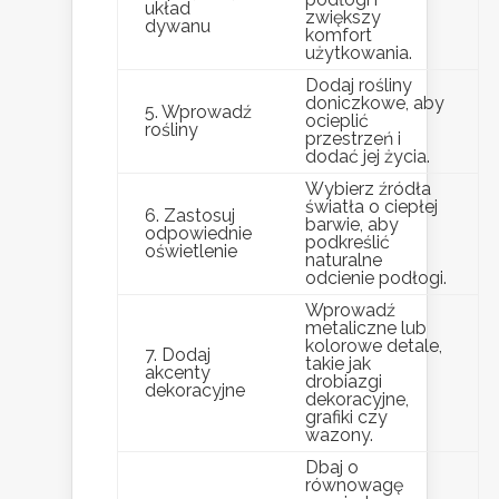
układ
zwiększy
dywanu
komfort
użytkowania.
Dodaj rośliny
doniczkowe, aby
5. Wprowadź
ocieplić
rośliny
przestrzeń i
dodać jej życia.
Wybierz źródła
światła o ciepłej
6. Zastosuj
barwie, aby
odpowiednie
podkreślić
oświetlenie
naturalne
odcienie podłogi.
Wprowadź
metaliczne lub
kolorowe detale,
7. Dodaj
takie jak
akcenty
drobiazgi
dekoracyjne
dekoracyjne,
grafiki czy
wazony.
Dbaj o
równowagę