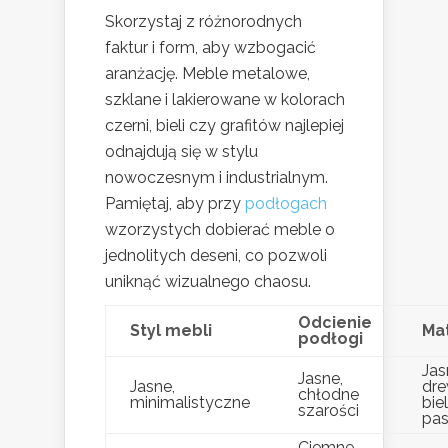
Skorzystaj z różnorodnych
faktur i form, aby wzbogacić
aranżację. Meble metalowe,
szklane i lakierowane w kolorach
czerni, bieli czy grafitów najlepiej
odnajdują się w stylu
nowoczesnym i industrialnym.
Pamiętaj, aby przy
podłogach
wzorzystych dobierać meble o
jednolitych deseni, co pozwoli
uniknąć wizualnego chaosu.
Odcienie
Styl mebli
Mat
podłogi
Jas
Jasne,
Jasne,
dre
chłodne
minimalistyczne
biel
szarości
pas
Ciemne