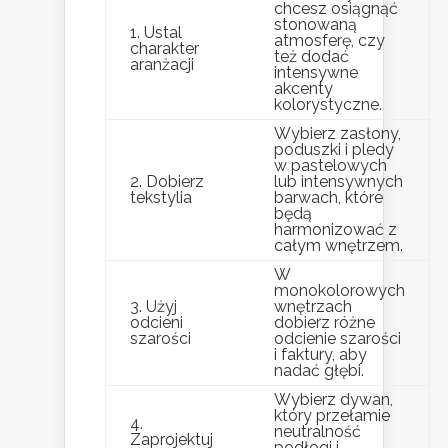
chcesz osiągnąć
stonowaną
1. Ustal
atmosferę, czy
charakter
też dodać
aranżacji
intensywne
akcenty
kolorystyczne.
Wybierz zasłony,
poduszki i pledy
w pastelowych
2. Dobierz
lub intensywnych
tekstylia
barwach, które
będą
harmonizować z
całym wnętrzem.
W
monokolorowych
3. Użyj
wnętrzach
odcieni
dobierz różne
szarości
odcienie szarości
i faktury, aby
nadać głębi.
Wybierz dywan,
który przełamie
4.
neutralność
Zaprojektuj
podłogi i