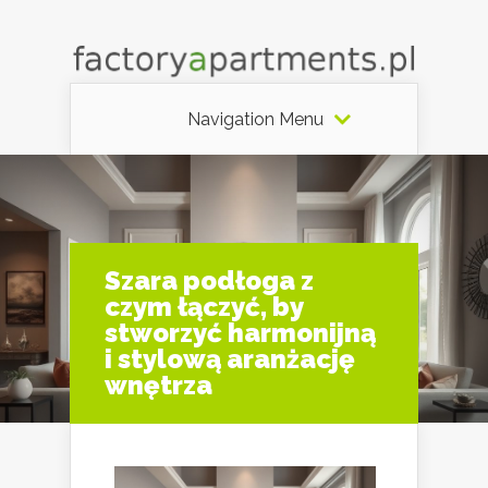
Navigation Menu
Szara podłoga z
czym łączyć, by
stworzyć harmonijną
i stylową aranżację
wnętrza