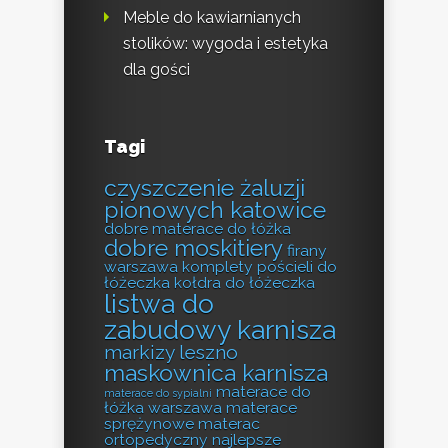
Meble do kawiarnianych
stolików: wygoda i estetyka
dla gości
Tagi
czyszczenie żaluzji
pionowych katowice
dobre materace do łóżka
dobre moskitiery
firany
warszawa
komplety pościeli do
łóżeczka
kołdra do łóżeczka
listwa do
zabudowy karnisza
markizy leszno
maskownica karnisza
materace do
materace do sypialni
łóżka warszawa
materace
sprężynowe
materac
ortopedyczny
najlepsze