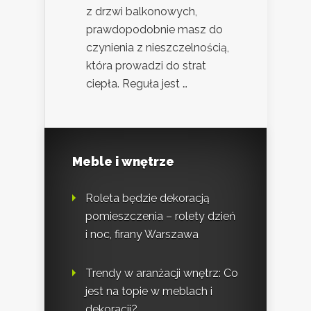
z drzwi balkonowych,
prawdopodobnie masz do
czynienia z nieszczelnością,
która prowadzi do strat
ciepła. Reguła jest …
Meble i wnętrze
Roleta będzie dekoracją
pomieszczenia – rolety dzień
i noc, firany Warszawa
Trendy w aranżacji wnętrz: Co
jest na topie w meblach i
dekoracji?