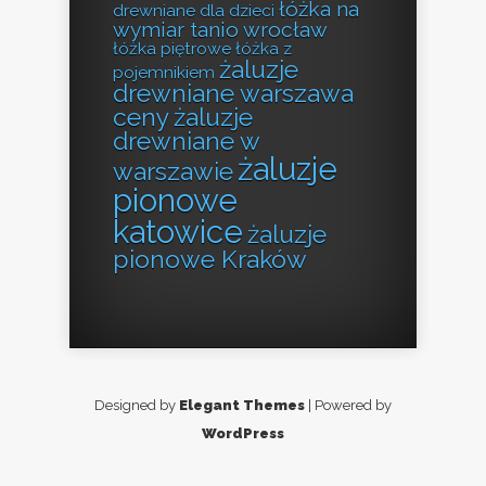
łóżka na
drewniane dla dzieci
wymiar tanio wrocław
łóżka piętrowe
łóżka z
żaluzje
pojemnikiem
drewniane warszawa
ceny
żaluzje
drewniane w
żaluzje
warszawie
pionowe
katowice
żaluzje
pionowe Kraków
Designed by
Elegant Themes
| Powered by
WordPress