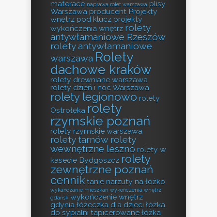
materace
plisy
naprawa rolet warszawa
Warszawa producent
Projekty
wnętrz pod klucz
projekty
rolety
wykończenia wnętrz
antywłamaniowe Rzeszów
rolety antywłamaniowe
Rolety
warszawa
dachowe kraków
rolety drewniane warszawa
rolety dzień i noc Warszawa
rolety legionowo
rolety
rolety
Ostrołęka
rzymskie poznań
rolety rzymskie warszawa
rolety tarnów
rolety
wewnętrzne leszno
rolety w
rolety
kasecie Bydgoszcz
zewnętrzne poznań
cennik
tanie narzuty na łóżko
wykańczanie mieszkań
wykończenia wnętrz
wykończenie wnętrz
gdańsk
gdynia
łóżeczka dla dzieci
łóżka
do sypialni tapicerowane
łóżka