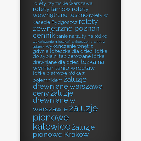
rolety rzymskie warszawa
rolety tarnów
rolety
wewnętrzne leszno
rolety w
rolety
kasecie Bydgoszcz
zewnętrzne poznań
cennik
tanie narzuty na łóżko
wykańczanie mieszkań
wykończenia wnętrz
wykończenie wnętrz
gdańsk
gdynia
łóżeczka dla dzieci
łóżka
do sypialni tapicerowane
łóżka
łóżka na
drewniane dla dzieci
wymiar tanio wrocław
łóżka piętrowe
łóżka z
żaluzje
pojemnikiem
drewniane warszawa
ceny
żaluzje
drewniane w
żaluzje
warszawie
pionowe
katowice
żaluzje
pionowe Kraków