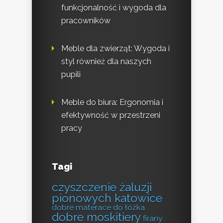
funkcjonalność i wygoda dla
pracowników
Meble dla zwierząt: Wygoda i
styl również dla naszych
pupili
Meble do biura: Ergonomia i
efektywność w przestrzeni
pracy
Tagi
czyszczenie żaluzji
pionowych katowice
dobre materace do łóżka
dobre moskitiery
firany