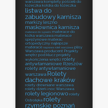
warszawa
komplety pościeli do
łóżeczka
kołdra do łóżeczka
listwa do
zabudowy karnisza
markizy leszno
maskownica karnisza
materace do
materace do sypialni
łóżka warszawa
materace
sprężynowe
materac
ortopedyczny
najlepsze
materace
plisy
naprawa rolet warszawa
Warszawa producent
Projekty
wnętrz pod klucz
projekty
rolety
wykończenia wnętrz
antywłamaniowe Rzeszów
rolety antywłamaniowe
Rolety
warszawa
dachowe kraków
rolety drewniane warszawa
rolety dzień i noc Warszawa
rolety legionowo
rolety
rolety
Ostrołęka
rzymskie poznań