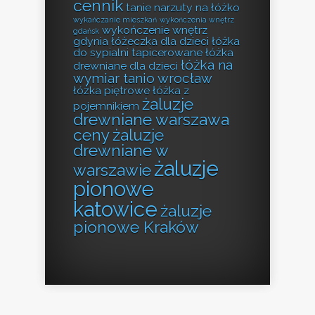
cennik
tanie narzuty na łóżko
wykańczanie mieszkań
wykończenia wnętrz
wykończenie wnętrz
gdańsk
gdynia
łóżeczka dla dzieci
łóżka
do sypialni tapicerowane
łóżka
łóżka na
drewniane dla dzieci
wymiar tanio wrocław
łóżka piętrowe
łóżka z
żaluzje
pojemnikiem
drewniane warszawa
ceny
żaluzje
drewniane w
żaluzje
warszawie
pionowe
katowice
żaluzje
pionowe Kraków