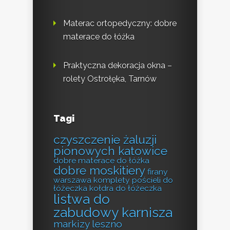
Materac ortopedyczny: dobre
materace do łóżka
Praktyczna dekoracja okna –
rolety Ostrołęka, Tarnów
Tagi
czyszczenie żaluzji
pionowych katowice
dobre materace do łóżka
dobre moskitiery
firany
warszawa
komplety pościeli do
łóżeczka
kołdra do łóżeczka
listwa do
zabudowy karnisza
markizy leszno