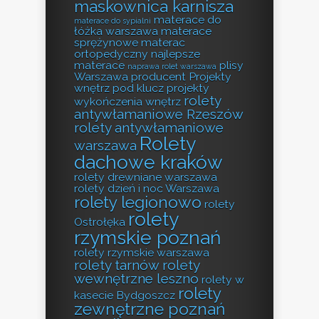
maskownica karnisza
materace do
materace do sypialni
łóżka warszawa
materace
sprężynowe
materac
ortopedyczny
najlepsze
materace
plisy
naprawa rolet warszawa
Warszawa producent
Projekty
wnętrz pod klucz
projekty
rolety
wykończenia wnętrz
antywłamaniowe Rzeszów
rolety antywłamaniowe
Rolety
warszawa
dachowe kraków
rolety drewniane warszawa
rolety dzień i noc Warszawa
rolety legionowo
rolety
rolety
Ostrołęka
rzymskie poznań
rolety rzymskie warszawa
rolety tarnów
rolety
wewnętrzne leszno
rolety w
rolety
kasecie Bydgoszcz
zewnętrzne poznań