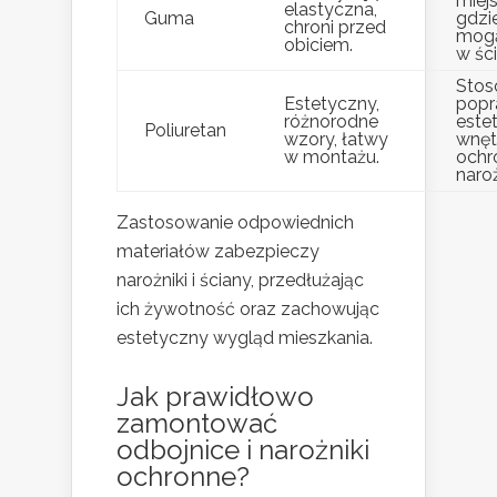
miej
elastyczna,
Guma
gdzi
chroni przed
mogą
obiciem.
w ści
Stos
Estetyczny,
pop
różnorodne
estet
Poliuretan
wzory, łatwy
wnęt
w montażu.
ochr
naro
Zastosowanie odpowiednich
materiałów zabezpieczy
narożniki i ściany, przedłużając
ich żywotność oraz zachowując
estetyczny wygląd mieszkania.
Jak prawidłowo
zamontować
odbojnice i narożniki
ochronne?