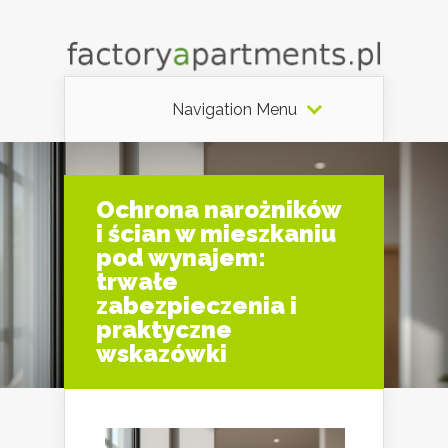
Navigation Menu
Ochrona narożników
i ścian w mieszkaniu
pod wynajem:
trwałe
zabezpieczenia i
praktyczne
wskazówki