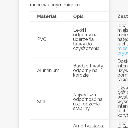
ruchu w danym miejscu.
Materiał
Opis
Zas
Idea
Lekki i
miej
odporny na
mnie
PVC
uderzenia,
natę
łatwy do
ruchu
czyszczenia.
mies
pryw
Dosk
Bardzo trwały,
inte
Aluminium
odporny na
uży
korozję.
pomi
takic
Używ
gdzi
Najwyższa
wyst
odporność na
Stal
wys
uszkodzenia,
inte
stabilny.
ruchu
kory
Idea
Amortyzująca,