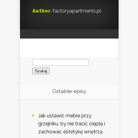
Author:
factoryapartments.pl
Szukaj:
Ostatnie wpisy
Jak ustawić meble przy
grzejniku, by nie tracić ciepła i
zachować estetykę wnętrza