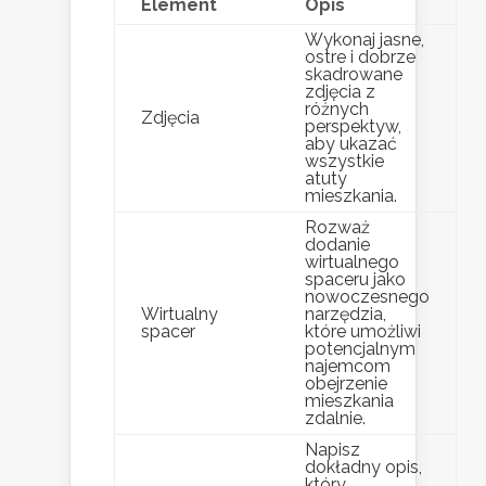
Element
Opis
Wykonaj jasne,
ostre i dobrze
skadrowane
zdjęcia z
różnych
Zdjęcia
perspektyw,
aby ukazać
wszystkie
atuty
mieszkania.
Rozważ
dodanie
wirtualnego
spaceru jako
nowoczesnego
Wirtualny
narzędzia,
spacer
które umożliwi
potencjalnym
najemcom
obejrzenie
mieszkania
zdalnie.
Napisz
dokładny opis,
który