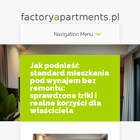
Navigation Menu
Jak podnieść
standard mieszkania
pod wynajem bez
remontu:
sprawdzone triki i
realne korzyści dla
właściciela