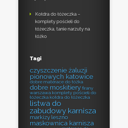
Kołdra do łóżeczka –
komplety pościeli do
łóżeczka, tanie narzuty na
łóżko
Tagi
czyszczenie żaluzji
pionowych katowice
dobre materace do łóżka
dobre moskitiery
firany
warszawa
komplety pościeli do
łóżeczka
kołdra do łóżeczka
listwa do
zabudowy karnisza
markizy leszno
maskownica karnisza