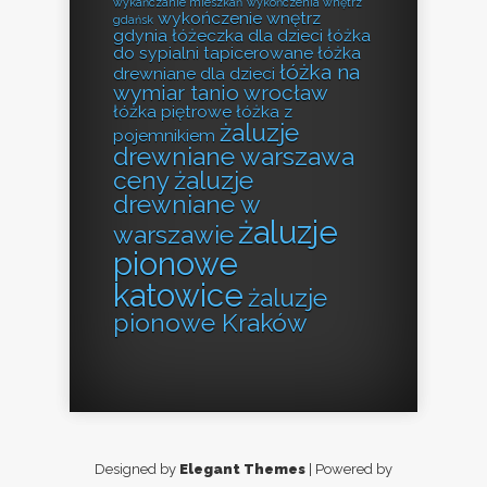
wykańczanie mieszkań
wykończenia wnętrz
wykończenie wnętrz
gdańsk
gdynia
łóżeczka dla dzieci
łóżka
do sypialni tapicerowane
łóżka
łóżka na
drewniane dla dzieci
wymiar tanio wrocław
łóżka piętrowe
łóżka z
żaluzje
pojemnikiem
drewniane warszawa
ceny
żaluzje
drewniane w
żaluzje
warszawie
pionowe
katowice
żaluzje
pionowe Kraków
Designed by
Elegant Themes
| Powered by