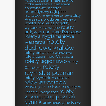
materace do
materace do sypialni
łóżka warszawa
materace
sprężynowe
materac
ortopedyczny
najlepsze
materace
plisy
naprawa rolet warszawa
Warszawa producent
Projekty
wnętrz pod klucz
projekty
rolety
wykończenia wnętrz
antywłamaniowe Rzeszów
rolety antywłamaniowe
Rolety
warszawa
dachowe kraków
rolety drewniane warszawa
rolety dzień i noc Warszawa
rolety legionowo
rolety
rolety
Ostrołęka
rzymskie poznań
rolety rzymskie warszawa
rolety tarnów
rolety
wewnętrzne leszno
rolety w
rolety
kasecie Bydgoszcz
zewnętrzne poznań
cennik
tanie narzuty na łóżko