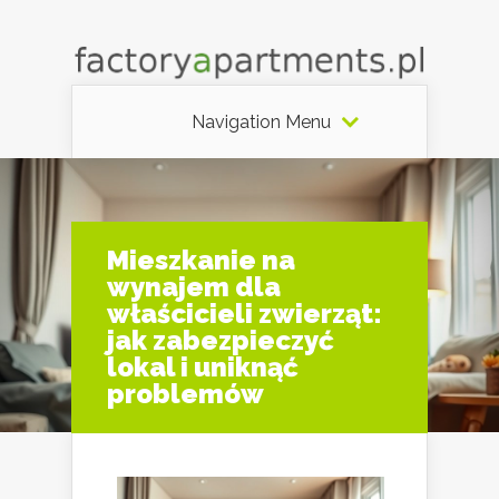
Navigation Menu
Mieszkanie na
wynajem dla
właścicieli zwierząt:
jak zabezpieczyć
lokal i uniknąć
problemów