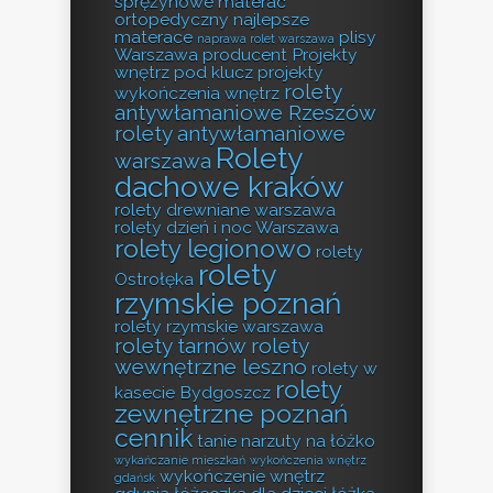
sprężynowe
materac
ortopedyczny
najlepsze
materace
plisy
naprawa rolet warszawa
Warszawa producent
Projekty
wnętrz pod klucz
projekty
rolety
wykończenia wnętrz
antywłamaniowe Rzeszów
rolety antywłamaniowe
Rolety
warszawa
dachowe kraków
rolety drewniane warszawa
rolety dzień i noc Warszawa
rolety legionowo
rolety
rolety
Ostrołęka
rzymskie poznań
rolety rzymskie warszawa
rolety tarnów
rolety
wewnętrzne leszno
rolety w
rolety
kasecie Bydgoszcz
zewnętrzne poznań
cennik
tanie narzuty na łóżko
wykańczanie mieszkań
wykończenia wnętrz
wykończenie wnętrz
gdańsk