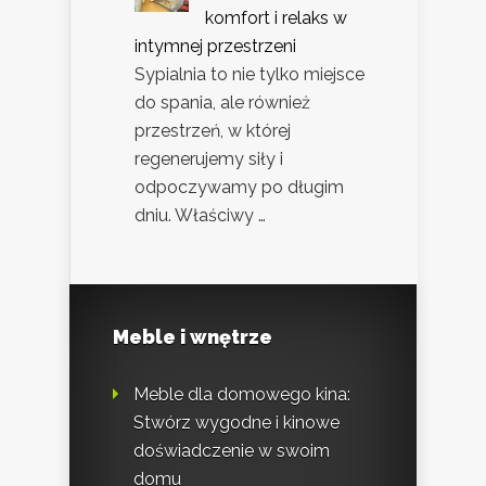
komfort i relaks w
intymnej przestrzeni
Sypialnia to nie tylko miejsce
do spania, ale również
przestrzeń, w której
regenerujemy siły i
odpoczywamy po długim
dniu. Właściwy …
Meble i wnętrze
Meble dla domowego kina:
Stwórz wygodne i kinowe
doświadczenie w swoim
domu