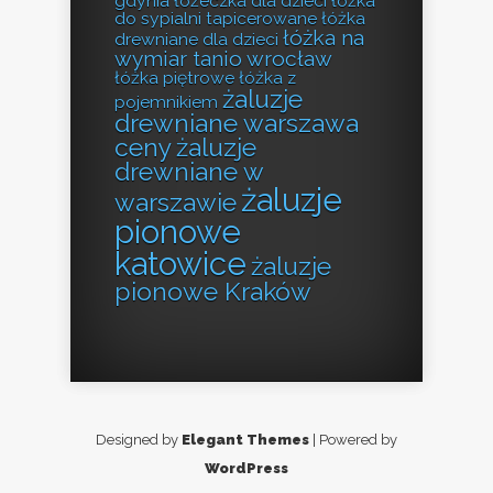
gdynia
łóżeczka dla dzieci
łóżka
do sypialni tapicerowane
łóżka
łóżka na
drewniane dla dzieci
wymiar tanio wrocław
łóżka piętrowe
łóżka z
żaluzje
pojemnikiem
drewniane warszawa
ceny
żaluzje
drewniane w
żaluzje
warszawie
pionowe
katowice
żaluzje
pionowe Kraków
Designed by
Elegant Themes
| Powered by
WordPress