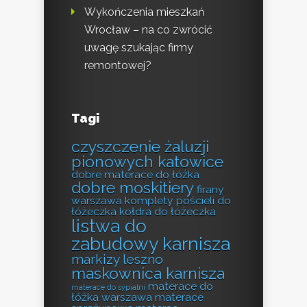
Wykończenia mieszkań
Wrocław – na co zwrócić
uwagę szukając firmy
remontowej?
Tagi
czyszczenie żaluzji
pionowych katowice
dobre materace do łóżka
dobre moskitiery
firany
warszawa
komplety pościeli do
łóżeczka
kołdra do łóżeczka
listwa do
zabudowy karnisza
markizy leszno
maskownica karnisza
materace do
materace do sypialni
łóżka warszawa
materace