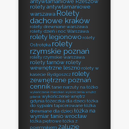
antywłamaniowe Rzeszów
rolety antywłamaniowe
Rolety
warszawa
dachowe kraków
rolety drewniane warszawa
rolety dzień i noc Warszawa
rolety legionowo
rolety
rolety
Ostrołęka
rzymskie poznań
rolety rzymskie warszawa
rolety tarnów
rolety
wewnętrzne leszno
rolety w
rolety
kasecie Bydgoszcz
zewnętrzne poznań
cennik
tanie narzuty na łóżko
wykańczanie mieszkań
wykończenia wnętrz
wykończenie wnętrz
gdańsk
gdynia
łóżeczka dla dzieci
łóżka
do sypialni tapicerowane
łóżka
łóżka na
drewniane dla dzieci
wymiar tanio wrocław
łóżka piętrowe
łóżka z
żaluzje
pojemnikiem