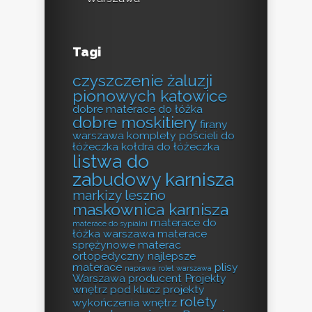
Tagi
czyszczenie żaluzji
pionowych katowice
dobre materace do łóżka
dobre moskitiery
firany
warszawa
komplety pościeli do
łóżeczka
kołdra do łóżeczka
listwa do
zabudowy karnisza
markizy leszno
maskownica karnisza
materace do
materace do sypialni
łóżka warszawa
materace
sprężynowe
materac
ortopedyczny
najlepsze
materace
plisy
naprawa rolet warszawa
Warszawa producent
Projekty
wnętrz pod klucz
projekty
rolety
wykończenia wnętrz