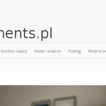
Komfort cieplny
Meble i wnętrze
Podłogi
Wnętrze p