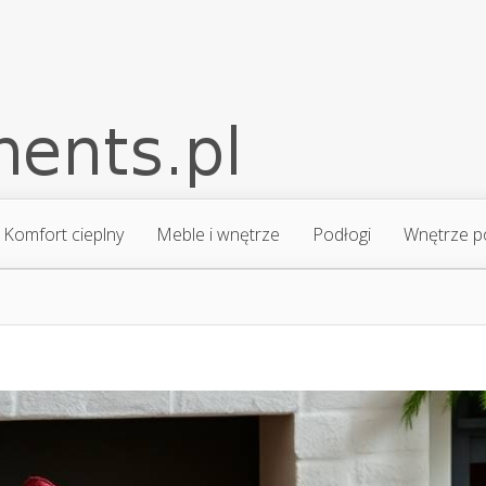
Komfort cieplny
Meble i wnętrze
Podłogi
Wnętrze p