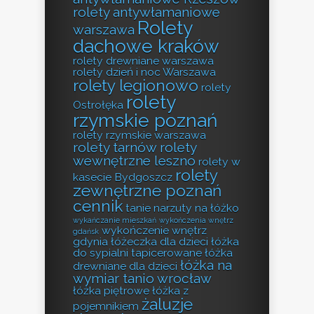
rolety antywłamaniowe
Rolety
warszawa
dachowe kraków
rolety drewniane warszawa
rolety dzień i noc Warszawa
rolety legionowo
rolety
rolety
Ostrołęka
rzymskie poznań
rolety rzymskie warszawa
rolety tarnów
rolety
wewnętrzne leszno
rolety w
rolety
kasecie Bydgoszcz
zewnętrzne poznań
cennik
tanie narzuty na łóżko
wykańczanie mieszkań
wykończenia wnętrz
wykończenie wnętrz
gdańsk
gdynia
łóżeczka dla dzieci
łóżka
do sypialni tapicerowane
łóżka
łóżka na
drewniane dla dzieci
wymiar tanio wrocław
łóżka piętrowe
łóżka z
żaluzje
pojemnikiem