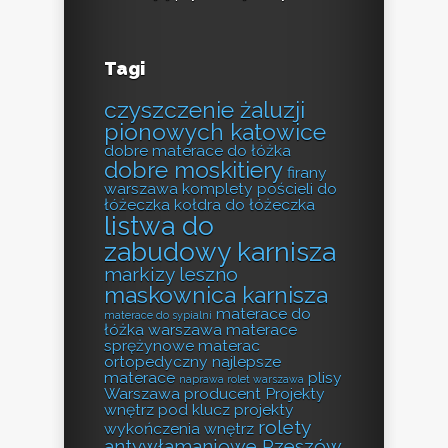
Tagi
czyszczenie żaluzji
pionowych katowice
dobre materace do łóżka
dobre moskitiery
firany
warszawa
komplety pościeli do
łóżeczka
kołdra do łóżeczka
listwa do
zabudowy karnisza
markizy leszno
maskownica karnisza
materace do
materace do sypialni
łóżka warszawa
materace
sprężynowe
materac
ortopedyczny
najlepsze
materace
plisy
naprawa rolet warszawa
Warszawa producent
Projekty
wnętrz pod klucz
projekty
rolety
wykończenia wnętrz
antywłamaniowe Rzeszów