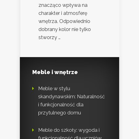
znacząco wpływa na
charakter i atmosferę
wnętrza. Odpowiednio
dobrany kolor nie tylko
stworzy …
Meble i wnętrze
Meble w stylu
skandynawskim: Naturalność
i funkcjonalność dla
przytulnego domu
Meble do szkoły: wygoda i
funkcjonalność dla uczniów