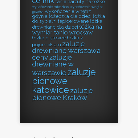
cennik
tanie narzuty na łóżko
wykańczanie mieszkań
wykończenia wnętrz
wykończenie wnętrz
gdańsk
gdynia
łóżeczka dla dzieci
łóżka
do sypialni tapicerowane
łóżka
łóżka na
drewniane dla dzieci
wymiar tanio wrocław
łóżka piętrowe
łóżka z
żaluzje
pojemnikiem
drewniane warszawa
ceny
żaluzje
drewniane w
żaluzje
warszawie
pionowe
katowice
żaluzje
pionowe Kraków