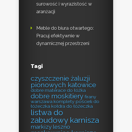
surowość i wyrazistość w
aranżacji
Meble do biura otwartego:
Pracuj efektywnie w
dynamicznej przestrzeni
Tagi
czyszczenie żaluzji
pionowych katowice
dobre materace do łóżka
dobre moskitiery
firany
warszawa
komplety pościeli do
łóżeczka
kołdra do łóżeczka
listwa do
zabudowy karnisza
markizy leszno