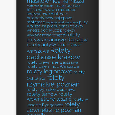
maskownica karnisza
materace do
materace do sypialni
łóżka warszawa
materace
sprężynowe
materac
ortopedyczny
najlepsze
materace
plisy
naprawa rolet warszawa
Warszawa producent
Projekty
wnętrz pod klucz
projekty
rolety
wykończenia wnętrz
antywłamaniowe Rzeszów
rolety antywłamaniowe
Rolety
warszawa
dachowe kraków
rolety drewniane warszawa
rolety dzień i noc Warszawa
rolety legionowo
rolety
rolety
Ostrołęka
rzymskie poznań
rolety rzymskie warszawa
rolety tarnów
rolety
wewnętrzne leszno
rolety w
rolety
kasecie Bydgoszcz
zewnętrzne poznań