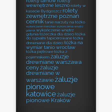
rolety tarnów
rolety
wewnętrzne leszno
rolety w
rolety
kasecie Bydgoszcz
zewnętrzne poznań
cennik
tanie narzuty na łóżko
wykańczanie mieszkań
wykończenia wnętrz
wykończenie wnętrz
gdańsk
gdynia
łóżeczka dla dzieci
łóżka
do sypialni tapicerowane
łóżka
łóżka na
drewniane dla dzieci
wymiar tanio wrocław
łóżka piętrowe
łóżka z
żaluzje
pojemnikiem
drewniane warszawa
ceny
żaluzje
drewniane w
żaluzje
warszawie
pionowe
katowice
żaluzje
pionowe Kraków