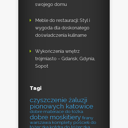
swojego domu
Meble do restauracji: Styl i
wygoda dla doskonałego
doświadczenia kulinarne
Wykończenia wnętrz
trójmiasto – Gdańsk, Gdynia,
Sopot
Tagi
czyszczenie żaluzji
pionowych katowice
dobre materace do łóżka
dobre moskitiery
firany
warszawa
komplety pościeli do
łóżeczka
kołdra do łóżeczka