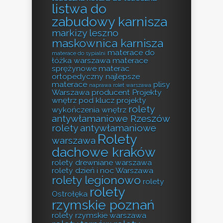
listwa do
zabudowy karnisza
markizy leszno
maskownica karnisza
materace do
materace do sypialni
łóżka warszawa
materace
sprężynowe
materac
ortopedyczny
najlepsze
materace
plisy
naprawa rolet warszawa
Warszawa producent
Projekty
wnętrz pod klucz
projekty
rolety
wykończenia wnętrz
antywłamaniowe Rzeszów
rolety antywłamaniowe
Rolety
warszawa
dachowe kraków
rolety drewniane warszawa
rolety dzień i noc Warszawa
rolety legionowo
rolety
rolety
Ostrołęka
rzymskie poznań
rolety rzymskie warszawa