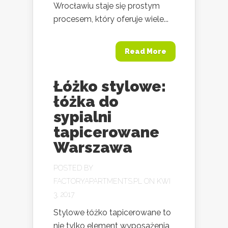
Wrocławiu staje się prostym
procesem, który oferuje wiele...
Read More
Łóżko stylowe:
łóżka do
sypialni
tapicerowane
Warszawa
POSTED BY
FACTORYAPARTMENTS.PL
ON KWI
3, 2017
Stylowe łóżko tapicerowane to
nie tylko element wyposażenia