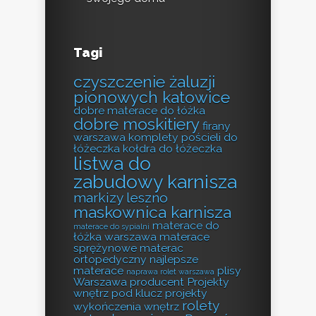
Tagi
czyszczenie żaluzji
pionowych katowice
dobre materace do łóżka
dobre moskitiery
firany
warszawa
komplety pościeli do
łóżeczka
kołdra do łóżeczka
listwa do
zabudowy karnisza
markizy leszno
maskownica karnisza
materace do
materace do sypialni
łóżka warszawa
materace
sprężynowe
materac
ortopedyczny
najlepsze
materace
plisy
naprawa rolet warszawa
Warszawa producent
Projekty
wnętrz pod klucz
projekty
rolety
wykończenia wnętrz