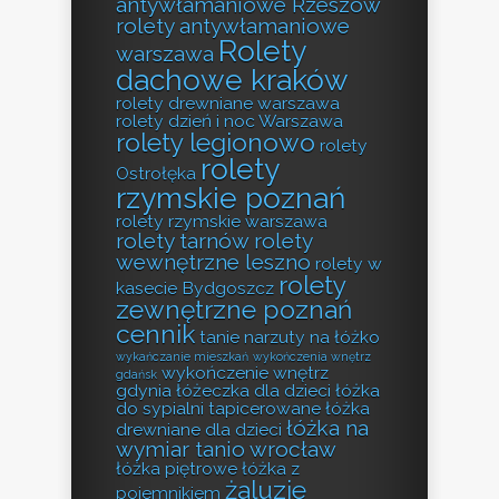
antywłamaniowe Rzeszów
rolety antywłamaniowe
Rolety
warszawa
dachowe kraków
rolety drewniane warszawa
rolety dzień i noc Warszawa
rolety legionowo
rolety
rolety
Ostrołęka
rzymskie poznań
rolety rzymskie warszawa
rolety tarnów
rolety
wewnętrzne leszno
rolety w
rolety
kasecie Bydgoszcz
zewnętrzne poznań
cennik
tanie narzuty na łóżko
wykańczanie mieszkań
wykończenia wnętrz
wykończenie wnętrz
gdańsk
gdynia
łóżeczka dla dzieci
łóżka
do sypialni tapicerowane
łóżka
łóżka na
drewniane dla dzieci
wymiar tanio wrocław
łóżka piętrowe
łóżka z
żaluzje
pojemnikiem