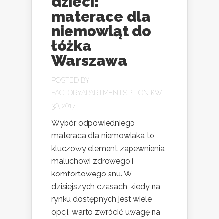
dzieci:
materace dla
niemowląt do
łóżka
Warszawa
POSTED BY
FACTORYAPARTMENTS.PL
ON KWI
30, 2017
Wybór odpowiedniego
materaca dla niemowlaka to
kluczowy element zapewnienia
maluchowi zdrowego i
komfortowego snu. W
dzisiejszych czasach, kiedy na
rynku dostępnych jest wiele
opcji, warto zwrócić uwagę na