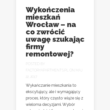
Wykończenia
mieszkań
Wrocław – na
co zwrócić
uwagę szukając
firmy
remontowej?
POSTED BY
FACTORYAPARTMENTS.PL
ON MAJ
22, 2017
Wykańczanie mieszkania to
ekscytujący, ale i wymagający
proces, który często wiąże się z
wieloma decyzjami. Wybór