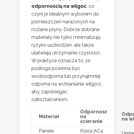
odpornością na wilgoć
, co
czyni je idealnym wyborem do
pomieszczeń narażonych na
rozlane płyny. Dobrze dobrane
materiały nie tylko minimalizują
ryzyko uszkodzeń, ale także
ułatwiają utrzymanie czystości.
W praktyce oznacza to, że
podłoga powinna być
wodoodporna lub przynajmniej
odporna na wchłanianie wilgoci,
aby zapobiegać
odkształceniom.
Odporność
Odpo
Materiał
na
na w
ścieranie
Panele
Klasa AC4
Umia