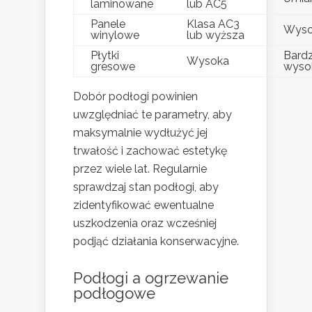
laminowane
lub AC5
Panele
Klasa AC3
Wyso
winylowe
lub wyższa
Płytki
Bard
Wysoka
gresowe
wyso
Dobór podłogi powinien
uwzględniać te parametry, aby
maksymalnie wydłużyć jej
trwałość i zachować estetykę
przez wiele lat. Regularnie
sprawdzaj stan podłogi, aby
zidentyfikować ewentualne
uszkodzenia oraz wcześniej
podjąć działania konserwacyjne.
Podłogi a
ogrzewanie
podłogowe