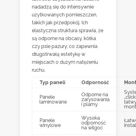
nadadzą się do intensywnie
użytkowanych pomieszczeń,
takich jak przedpokój. Ich
elastyczna struktura sprawia, że
są odporne na obcasy, kółka
czy psie pazury, co zapewnia
długotrwałą estetykę w
miejscach o dużym natężeniu
ruchu.
Typ paneli
Odporność
Mon
Syst
Odporne na
Panele
„click
zarysowania
laminowane
łatw
i plamy
mont
Wysoka
Panele
Łatw
odporność
winylowe
instal
na wilgoć