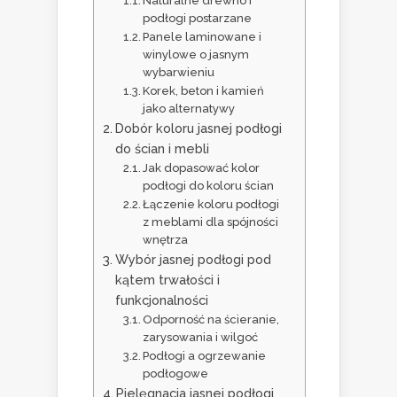
Naturalne drewno i
podłogi postarzane
Panele laminowane i
winylowe o jasnym
wybarwieniu
Korek, beton i kamień
jako alternatywy
Dobór koloru jasnej podłogi
do ścian i mebli
Jak dopasować kolor
podłogi do koloru ścian
Łączenie koloru podłogi
z meblami dla spójności
wnętrza
Wybór jasnej podłogi pod
kątem trwałości i
funkcjonalności
Odporność na ścieranie,
zarysowania i wilgoć
Podłogi a ogrzewanie
podłogowe
Pielęgnacja jasnej podłogi