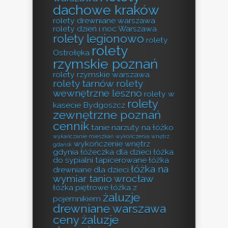
dachowe kraków
rolety drewniane warszawa
rolety dzień i noc Warszawa
rolety legionowo
rolety
rolety
Ostrołęka
rzymskie poznań
rolety rzymskie warszawa
rolety tarnów
rolety
wewnętrzne leszno
rolety w
rolety
kasecie Bydgoszcz
zewnętrzne poznań
cennik
tanie narzuty na łóżko
wykańczanie mieszkań
wykończenia wnętrz
wykończenie wnętrz
gdańsk
gdynia
łóżeczka dla dzieci
łóżka
do sypialni tapicerowane
łóżka
łóżka na
drewniane dla dzieci
wymiar tanio wrocław
łóżka piętrowe
łóżka z
żaluzje
pojemnikiem
drewniane warszawa
ceny
żaluzje