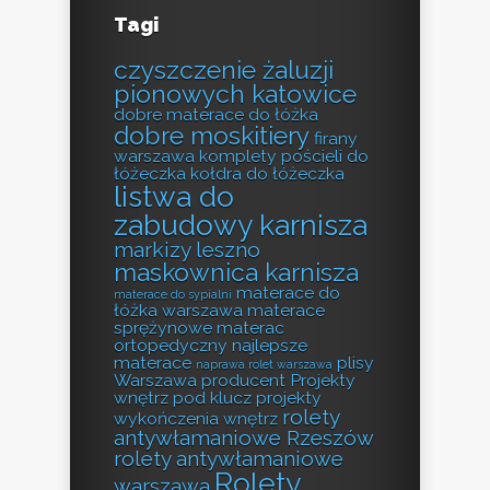
Tagi
czyszczenie żaluzji
pionowych katowice
dobre materace do łóżka
dobre moskitiery
firany
warszawa
komplety pościeli do
łóżeczka
kołdra do łóżeczka
listwa do
zabudowy karnisza
markizy leszno
maskownica karnisza
materace do
materace do sypialni
łóżka warszawa
materace
sprężynowe
materac
ortopedyczny
najlepsze
materace
plisy
naprawa rolet warszawa
Warszawa producent
Projekty
wnętrz pod klucz
projekty
rolety
wykończenia wnętrz
antywłamaniowe Rzeszów
rolety antywłamaniowe
Rolety
warszawa