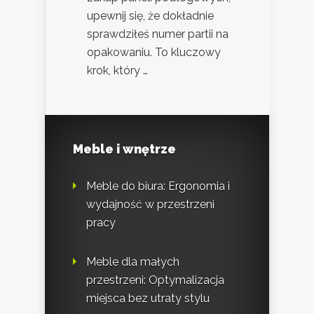
upewnij się, że dokładnie
sprawdziłeś numer partii na
opakowaniu. To kluczowy
krok, który …
Meble i wnętrze
Meble do biura: Ergonomia i
wydajność w przestrzeni
pracy
Meble dla małych
przestrzeni: Optymalizacja
miejsca bez utraty stylu